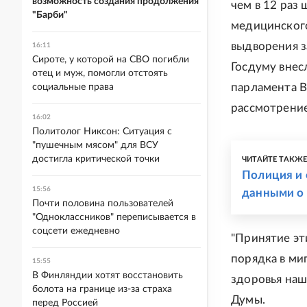
возможность создания продолжения
чем в 12 раз
"Барби"
медицинского
выдворения з
16:11
Сироте, у которой на СВО погибли
Госдуму внес
отец и муж, помогли отстоять
парламента 
социальные права
рассмотрение
16:02
Политолог Никсон: Ситуация с
"пушечным мясом" для ВСУ
достигла критической точки
ЧИТАЙТЕ ТАКЖ
Полиция и 
15:56
данными о 
Почти половина пользователей
"Одноклассников" переписывается в
соцсети ежедневно
"Принятие эт
порядка в ми
15:55
В Финляндии хотят восстановить
здоровья наш
болота на границе из-за страха
Думы.
перед Россией