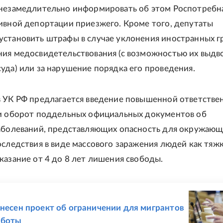
незамедлительно информировать об этом Роспотребн
ивной депортации приезжего. Кроме того, депутаты
становить штрафы в случае уклонения иностранных 
ия медосвидетельствования (с возможностью их выдв
уда) или за нарушение порядка его проведения.
 УК РФ предлагается введение повышенной ответстве
и оборот поддельных официальных документов об
аболеваний, представляющих опасность для окружающи
оследствия в виде массового заражения людей как тяж
казание от 4 до 8 лет лишения свободы.
Е
внесен проект об ограничении для мигрантов
аботы