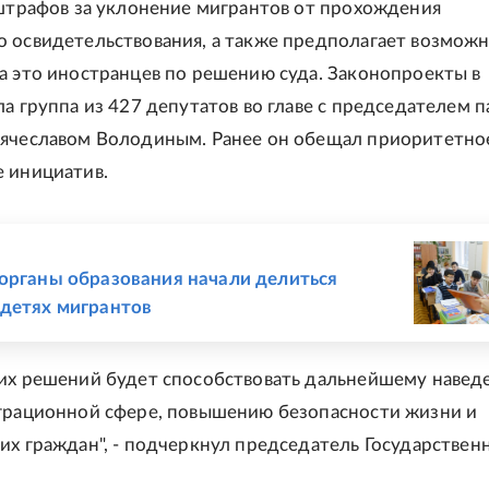
 штрафов за уклонение мигрантов от прохождения
 освидетельствования, а также предполагает возмож
а это иностранцев по решению суда. Законопроекты в
ла группа из 427 депутатов во главе с председателем 
Вячеславом Володиным. Ранее он обещал приоритетно
 инициатив.
Е
органы образования начали делиться
детях мигрантов
их решений будет способствовать дальнейшему наве
грационной сфере, повышению безопасности жизни и
их граждан", - подчеркнул председатель Государствен