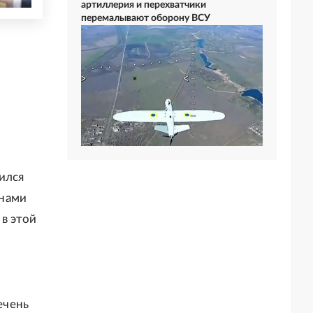
артиллерия и перехватчики
перемалывают оборону ВСУ
ился
 нами
в этой
ечень