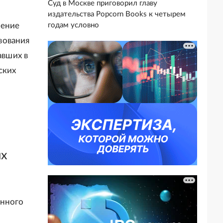
Суд в Москве приговорил главу
издательства Popcorn Books к четырем
щение
годам условно
вования
авших в
ских
их
анного