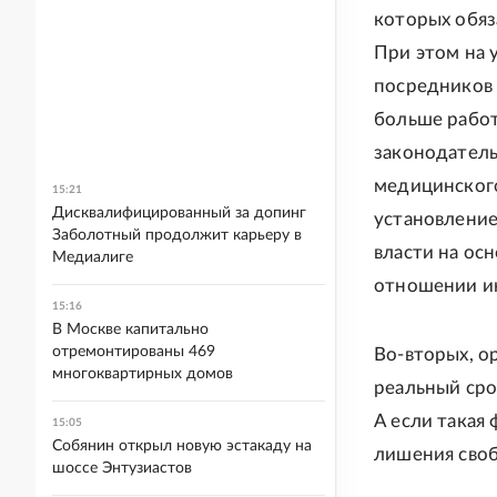
которых обяз
При этом на 
посредников и
больше работ
законодатель
медицинского
15:21
Дисквалифицированный за допинг
установление
Заболотный продолжит карьеру в
власти на ос
Медиалиге
отношении ин
15:16
В Москве капитально
отремонтированы 469
Во-вторых, о
многоквартирных домов
реальный срок
А если такая
15:05
Собянин открыл новую эстакаду на
лишения сво
шоссе Энтузиастов