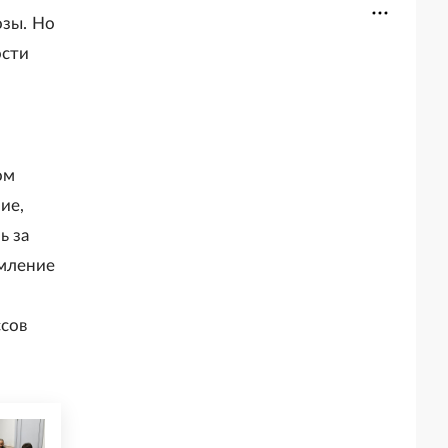
озы. Но
ости
ом
ие,
ь за
емление
ссов