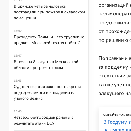
15:53
организаций 
В Брянске четыре человека
пострадали при пожаре в складском
целях операт
помещении
предложили у
от прохожден
15:49
Президенту Польши - его трусливые
по решению с
предки: "Москалей нельзя побить"
15:47
Поправками в
В ночь на 8 августа в Московской
за подделку 
области прогремят грозы
отсутствии з
15:43
также учет п
Суд подтвердил законность ареста
подозреваемого в нападении на
влекущего на
ученого Зезина
15:43
ЧИТАЙТЕ ТАКЖ
Четверо белгородцев ранены в
В Госдуму 
результате атаки ВСУ
на смену р