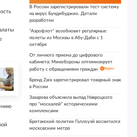
В России зарегистрировали тест-систему
ность
на вирус Бундибуджио. Детали
разработки
палаты
"Аэрофлот" возобновит регулярные
полеты из Москвы в Абу-Даби с 1
е
октября
От личного приема до цифрового
кабинета: Минобороны оптимизирует
Видео
работу с обращениями граждан
Бренд Zara зарегистрировал товарный знак
в России
Захарова объяснила выпад Навроцкого
про "москалей" историческими
дению
комплексами
Британский политик Гэллоуэй восхитился
ной
московским метро