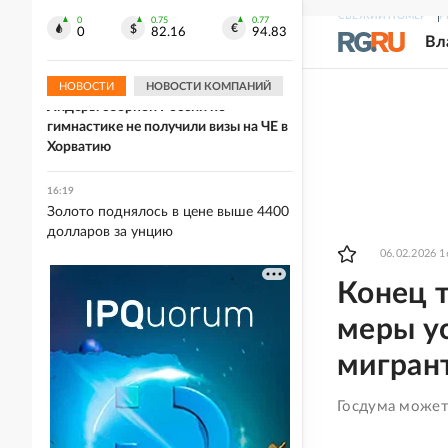
16:38
СВЕЖИЙ НОМЕР
Р
FT: Лидеры стран ЕС опасаются, что
0
0.75
0.77
0
82.16
94.83
Вл
блок не примет новых членов
НОВОСТИ
НОВОСТИ КОМПАНИЙ
16:32
Лидеры сборной России по
гимнастике не получили визы на ЧЕ в
Хорватию
16:19
Золото поднялось в цене выше 4400
долларов за унцию
06.02.2026 1
Конец т
меры у
мигран
Госдума может