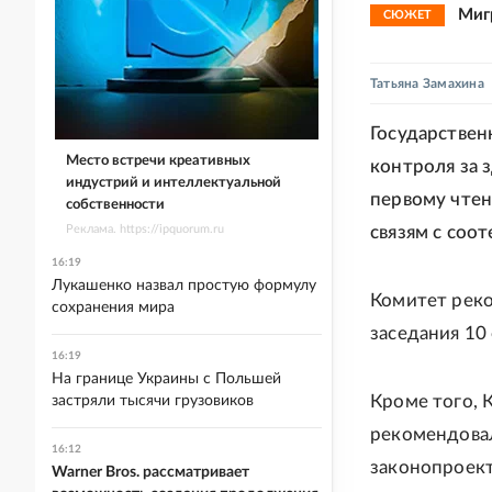
Миг
СЮЖЕТ
Татьяна Замахина
Государствен
Место встречи креативных
контроля за 
индустрий и интеллектуальной
первому чтен
собственности
Реклама. https://ipquorum.ru
связям с соо
16:19
Лукашенко назвал простую формулу
Комитет реко
сохранения мира
заседания 10
16:19
На границе Украины с Польшей
Кроме того, 
застряли тысячи грузовиков
рекомендовал
16:12
законопроект
Warner Bros. рассматривает