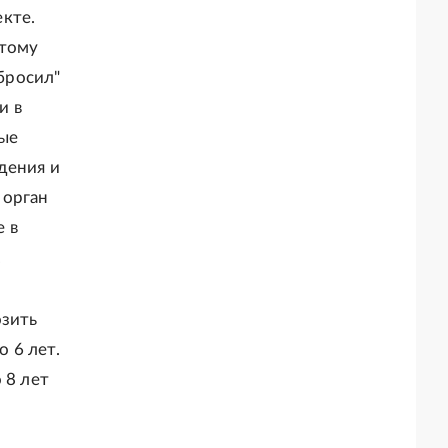
кте.
этому
ыбросил"
и в
ые
дения и
 орган
 в
.
озить
о 6 лет.
 8 лет