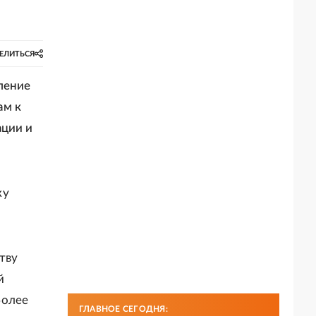
ЕЛИТЬСЯ
ление
ам к
ации и
ку
тву
й
более
ГЛАВНОЕ СЕГОДНЯ: