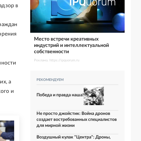
адзор в
граждан
орения
Место встречи креативных
индустрий и интеллектуальной
собственности
Реклама. https://ipquorum.ru
нности
РЕКОМЕНДУЕМ
х, а
кого и
Победа и правда наша!
Не просто джойстик: Война дронов
создает востребованных специалистов
для мирной жизни
Воздушный кулак "Центра": Дроны,