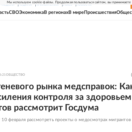
Мы используем cookie-файлы. Продолжая пользоваться сайтом, вы принимаете
Г-НЕДЕЛЯ
РОДИНА
ПРИЛОЖЕНИЯ
СОЮЗ
НОВОСТИ
асть
СВО
Экономика
В регионах
В мире
Происшествия
Общес
6:21
ОБЩЕСТВО
еневого рынка медсправок: Ка
силения контроля за здоровьем
тов рассмотрит Госдума
 10 февраля рассмотреть проекты о медосмотрах мигрантов