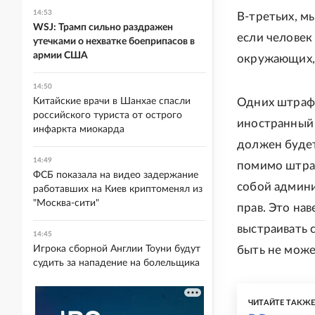
14:53
В-третьих, м
WSJ: Трамп сильно раздражен
если человек
утечками о нехватке боеприпасов в
армии США
окружающих, 
14:50
Китайские врачи в Шанхае спасли
Одних штрафо
российского туриста от острого
иностранный 
инфаркта миокарда
должен будет
14:49
помимо штраф
ФСБ показала на видео задержание
собой админи
работавших на Киев криптоменял из
"Москва-сити"
прав. Это на
выстраивать 
14:45
Игрока сборной Англии Тоуни будут
быть не може
судить за нападение на болельщика
ЧИТАЙТЕ ТАКЖ