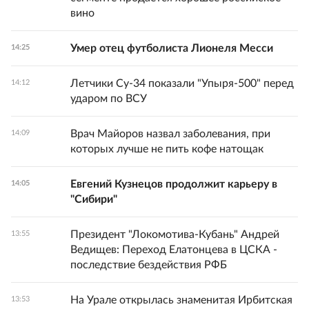
вино
Умер отец футболиста Лионеля Месси
14:25
Летчики Су-34 показали "Упыря-500" перед
14:12
ударом по ВСУ
Врач Майоров назвал заболевания, при
14:09
которых лучше не пить кофе натощак
Евгений Кузнецов продолжит карьеру в
14:05
"Сибири"
Президент "Локомотива-Кубань" Андрей
13:55
Ведищев: Переход Елатонцева в ЦСКА -
последствие бездействия РФБ
На Урале открылась знаменитая Ирбитская
13:53