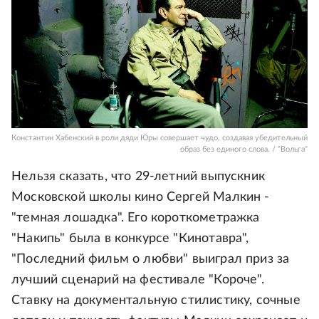
Константин Хабенский в роли дяди Юры совершает чудо, создавая убедительный
образ без единого слова. / "Вольга"
Нельзя сказать, что 29-летний выпускник
Московской школы кино Сергей Малкин -
"темная лошадка". Его короткометражка
"Накипь" была в конкурсе "Кинотавра",
"Последний фильм о любви" выиграл приз за
лучший сценарий на фестивале "Короче".
Ставку на документальную стилистику, сочные