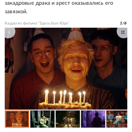
закадровые драка и арест оказывались его
завязкой.
Кадры из фильма "Здесь был Юра"
1
/
6