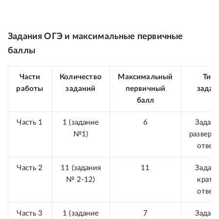
Задания ОГЭ и максимальные первичные
баллы
Части
Количество
Максимальный
Тип
работы
заданий
первичный
задан
балл
Часть 1
1 (задание
6
Задани
№1)
разверн
ответ
Часть 2
11 (задания
11
Задани
№ 2-12)
кратк
ответ
Часть 3
1 (задание
7
Задани