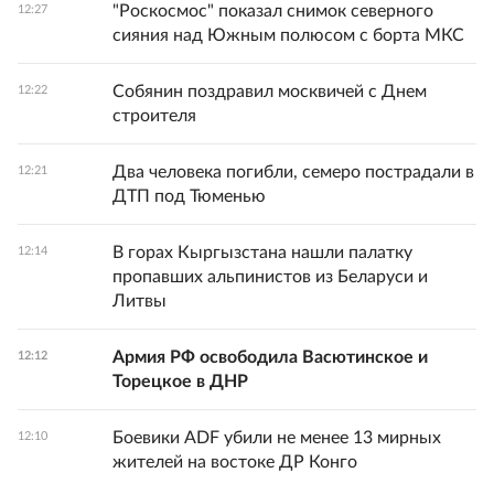
"Роскосмос" показал снимок северного
12:27
сияния над Южным полюсом с борта МКС
Собянин поздравил москвичей с Днем
12:22
строителя
Два человека погибли, семеро пострадали в
12:21
ДТП под Тюменью
В горах Кыргызстана нашли палатку
12:14
пропавших альпинистов из Беларуси и
Литвы
Армия РФ освободила Васютинское и
12:12
Торецкое в ДНР
Боевики ADF убили не менее 13 мирных
12:10
жителей на востоке ДР Конго