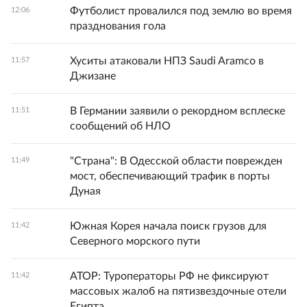
Футболист провалился под землю во время
12:06
празднования гола
Хуситы атаковали НПЗ Saudi Aramco в
11:57
Джизане
В Германии заявили о рекордном всплеске
11:51
сообщений об НЛО
"Страна": В Одесской области поврежден
11:49
мост, обеспечивающий трафик в порты
Дуная
Южная Корея начала поиск грузов для
11:42
Северного морского пути
АТОР: Туроператоры РФ не фиксируют
11:42
массовых жалоб на пятизвездочные отели
Египта