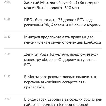
Забитый Марадоной рукой в 1986 году мяч
22:02
может быть продан за $10 млн
ПВО сбила за день 75 дронов ВСУ над
21:48
регионами РФ, Азовским и Черным морями
Минтруд предложил дать право на две
21:42
пенсии членам семей ополченцев Донбасса
Депутат Рады Камельчук предложил экс-
21:36
министру обороны Федорову вступить в
ВСУ
В Минздраве рекомендовали включить в
21:30
перечень важнейших лекарств пять
препаратов
В ряде стран Европы в высохших руслах рек
21:03
найдены предметы Второй мировой