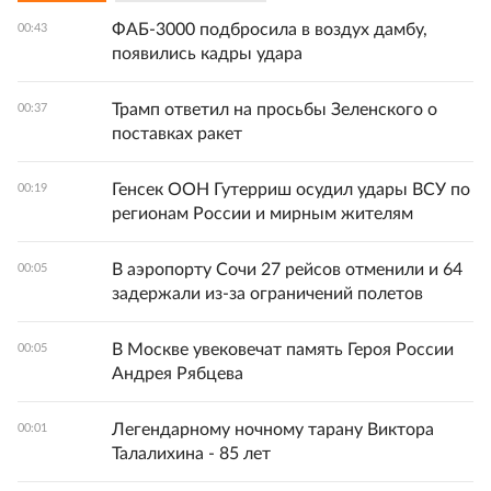
ФАБ-3000 подбросила в воздух дамбу,
00:43
появились кадры удара
Трамп ответил на просьбы Зеленского о
00:37
поставках ракет
Генсек ООН Гутерриш осудил удары ВСУ по
00:19
регионам России и мирным жителям
В аэропорту Сочи 27 рейсов отменили и 64
00:05
задержали из-за ограничений полетов
В Москве увековечат память Героя России
00:05
Андрея Рябцева
Легендарному ночному тарану Виктора
00:01
Талалихина - 85 лет