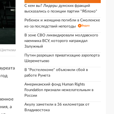
С кем вы? Лидеры думских фракций
высказались о позиции партии "Яблоко"
Ребенок и женщина погибли в Смоленске
Видео
из-за последствий непогоды
В зоне СВО ликвидировали молдавского
наемника ВСУ, которого награждал
Залужный
 Цветкова
Путин разрешил приватизацию аэропорта
Шереметьево
ауреата
В "Ростелекоме" объяснили сбой в
 год
работе Рунета
Американский фонд Human Rights
Foundation признали нежелательным в
России
венное
Акулу заметили в 36 километрах от
ния, а
Владивостока