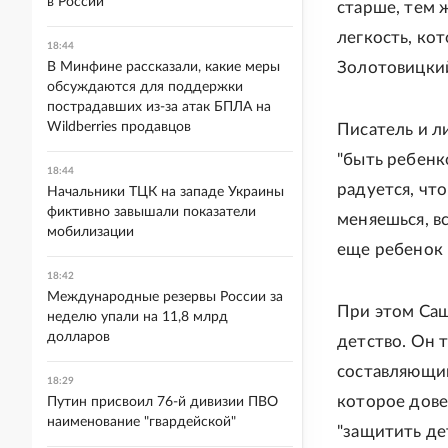
в России
старше, тем 
легкость, кот
18:44
Золотовицки
В Минфине рассказали, какие меры
обсуждаются для поддержки
пострадавших из-за атак БПЛА на
Wildberries продавцов
Писатель и л
"быть ребенк
18:44
радуется, чт
Начальники ТЦК на западе Украины
фиктивно завышали показатели
меняешься, вс
мобилизации
еще ребенок 
18:42
Международные резервы России за
При этом Саш
неделю упали на 11,8 млрд
долларов
детство. Он 
составляющим
18:29
которое дове
Путин присвоил 76-й дивизии ПВО
наименование "гвардейской"
"защитить дет