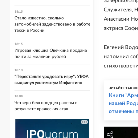
Завершился ф
Служителя, Н
18:15
Стало известно, сколько
Анастасии Но
автомобилей задействовано в работе
актриса Софи
такси в России
18:15
Евгений Водо
Игровая клюшка Овечкина продана
напомнил соб
почти за миллион рублей
стихотворени
18:13
"Перестаньте уродовать игру": УЕФА
выдвинул ультиматум Инфантино
ЧИТАЙТЕ ТАКЖ
Книги "Арм
18:08
Четверо белгородцев ранены в
нашей Роди
результате вражеских атак
отмечены 