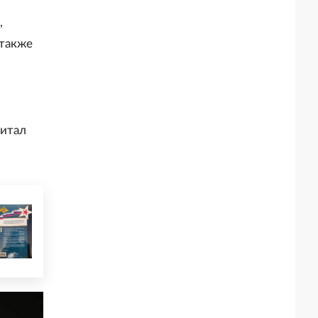
,
 также
читал