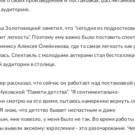
ли о своих произведениях и постановках, рассчитанных
 аудиторию.
а Золотовицкий заметил, что "сегодня из подростков
ит легкость". Поэтому ему важно было поставить спек
омиксу Алексея Олейникова, где та самая легкость как 
лась. Спектакль с молодыми актерами стал бестселле
 аудитории в столице.
ер рассказал, что сейчас он работает над постановкой
Чуковской "Памяти детства". "Я сентиментально-
ки смотрю на это время, пытаюсь намеренно вернуть се
 Я знаю, что детство бывает несчастным и даже
ым, мне повезло, у меня было не так. Во время работы
ы вывели аксиому: взросление - это разочарование. Че