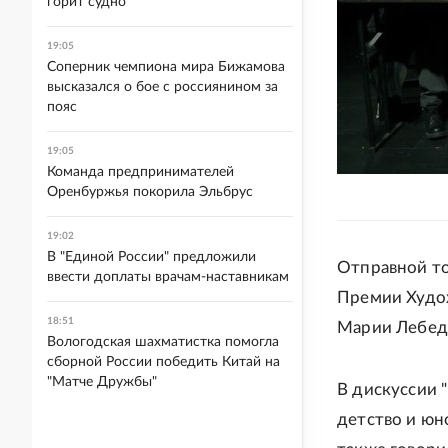
горит судно
19:05
Соперник чемпиона мира Бижамова
высказался о бое с россиянином за
пояс
19:05
Команда предпринимателей
Оренбуржья покорила Эльбрус
19:02
В "Единой России" предложили
Отправной то
ввести доплаты врачам-наставникам
Премии Худож
18:51
Марии Лебеде
Вологодская шахматистка помогла
сборной России победить Китай на
"Матче Дружбы"
В дискуссии 
детство и юн