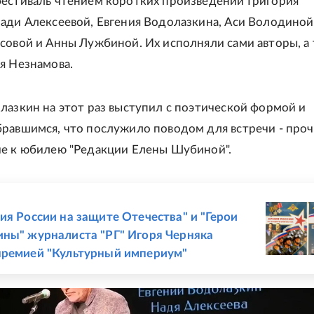
естиваль чтением коротких произведений Григория
ади Алексеевой, Евгения Водолазкина, Аси Володиной
совой и Анны Лужбиной. Их исполняли сами авторы, а
я Незнамова.
лазкин на этот раз выступил с поэтической формой и
равшимся, что послужило поводом для встречи - про
е к юбилею "Редакции Елены Шубиной".
Е
ия России на защите Отечества" и "Герои
ны" журналиста "РГ" Игоря Черняка
премией "Культурный империум"