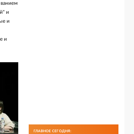
званием
й" и
ые и
е и
ГЛАВНОЕ СЕГОДНЯ: