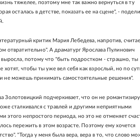
жизнь тяжелее, поэтому мне так важно вернуться в ту
орая осталась в детстве, показать ее на сцене", - подел
й.
итературный критик Мария Лебедева, напротив, считае
ом отвратительно". А драматург Ярослава Пулинович
о выросла, потому что "быть подростком - страшно, ты
е хотят, чтобы ты уже вел себя как взрослый, но по су
и не можешь принимать самостоятельные решения".
а Золотовицкий подчеркивает, что он не романтизир
тоже сталкивался с травлей и другими неприятными
и этого непростого периода, но это не отменяет счас
лось пережить в этом возрасте. Поэтому ему хочется
ство". "Тогда у меня была вера, вера в то, что слово м