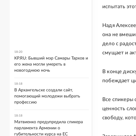
испытать это
Надя Алексее
она не вмеши
дело с радос
смущает и акт
18:20
KP.RU: Бывший мэр Самары Тархов и
его жена могли умереть в
новогоднюю ночь
В конце диск
побеждает ци
18:18
В Архангельске создали сайт,
помогающий молодежи выбрать
Все спикеры 
профессию
ценность слов
18:18
свободу, кот
Матвиенко предупредила спикера
парламента Армении о
губительности курса на ЕС