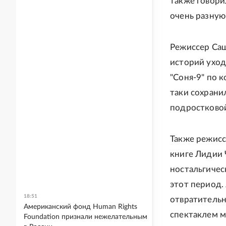
также говори
очень разную
Режиссер Саш
историй уход
"Соня-9" по к
таки сохрани
подростковой
Также режисс
книге Лидии 
ностальгичес
этот период.
18:51
отвратительн
Американский фонд Human Rights
спектаклем м
Foundation признали нежелательным