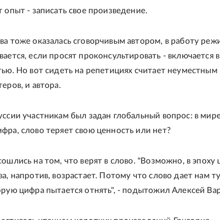
т опыт - записать свое произведение.
ва тоже оказалась сговорчивым автором, в работу реж
вается, если просят проконсультировать - включается в
тью. Но вот сидеть на репетициях считает неуместным 
еров, и автора.
уссии участникам был задан глобальный вопрос: в мире
фра, слово теряет свою ценность или нет?
сошлись на том, что верят в слово. "Возможно, в эпоху
а, напротив, возрастает. Потому что слово дает нам т
орую цифра пытается отнять", - подытожил Алексей Ва