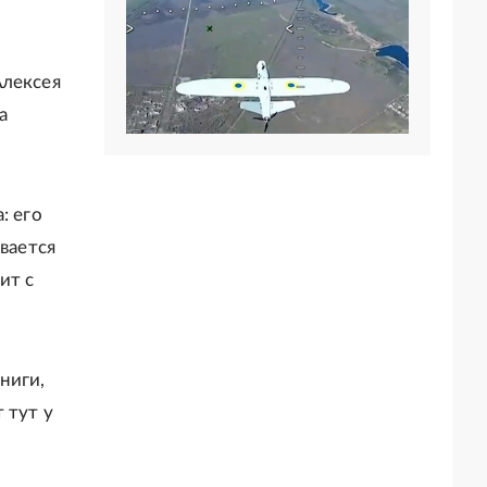
Алексея
а
: его
вается
ит с
ниги,
 тут у