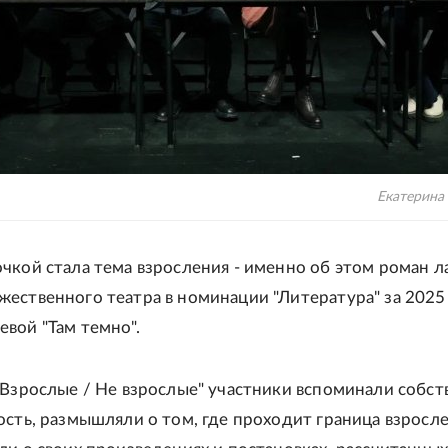
Екатерина
чкой стала тема взросления - именно об этом роман л
ественного театра в номинации "Литература" за 2025
вой "Там темно".
"Взрослые / Не взрослые" участники вспоминали собст
ость, размышляли о том, где проходит граница взросле