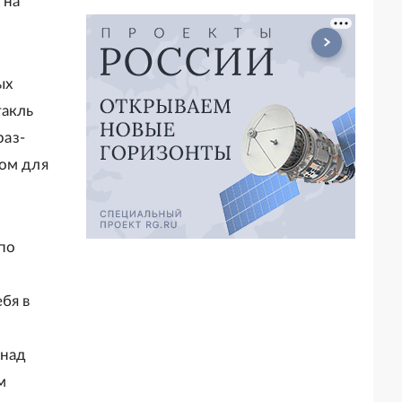
 на
ых
такль
раз-
ром для
 по
бя в
 над
м