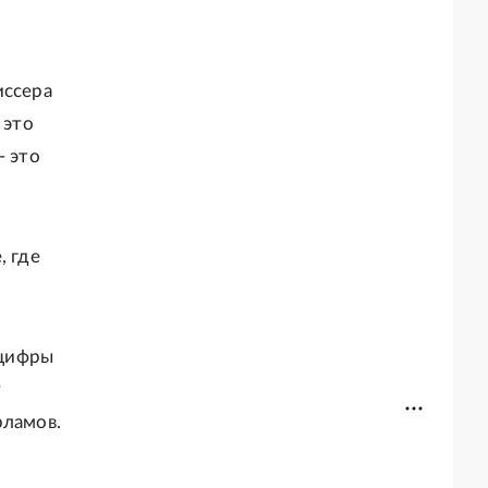
иссера
 это
- это
, где
 цифры
у
рламов.