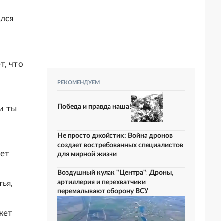
ился
т, что
РЕКОМЕНДУЕМ
Победа и правда наша!
ти ты
Не просто джойстик: Война дронов
создает востребованных специалистов
ует
для мирной жизни
Воздушный кулак "Центра": Дроны,
артиллерия и перехватчики
тья,
перемалывают оборону ВСУ
ожет