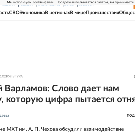
Мы используем cookie-файлы. Продолжая пользоваться сайтом, вы принимаете
Г-НЕДЕЛЯ
РОДИНА
ПРИЛОЖЕНИЯ
СОЮЗ
НОВОСТИ
асть
СВО
Экономика
В регионах
В мире
Происшествия
Общес
6:02
КУЛЬТУРА
й Варламов: Слово дает нам
, которую цифра пытается отн
даева
ПОД
не МХТ им. А. П. Чехова обсудили взаимодействие