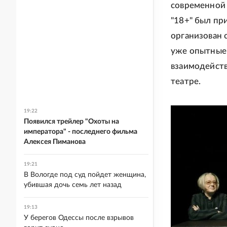
современной 
"18+" был пр
организован 
уже опытные 
взаимодейств
театре.
19:22
Появился трейлер "Охоты на
императора" - последнего фильма
Алексея Пиманова
19:21
В Вологде под суд пойдет женщина,
убившая дочь семь лет назад
19:13
У берегов Одессы после взрывов