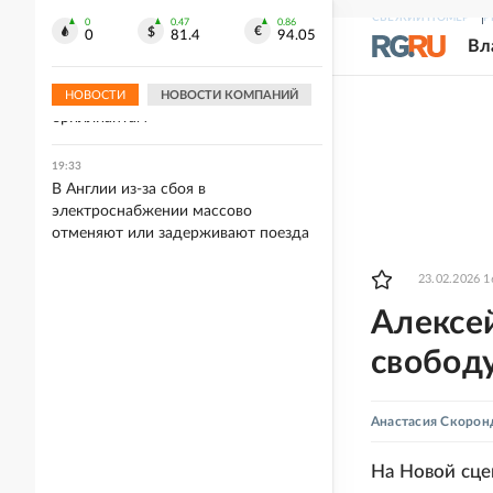
посещать Армению
СВЕЖИЙ НОМЕР
Р
0
0.47
0.86
0
81.4
94.05
Вл
19:36
В России растет интерес к
инвестиционным и цветным
НОВОСТИ
НОВОСТИ КОМПАНИЙ
бриллиантам
19:33
В Англии из-за сбоя в
электроснабжении массово
отменяют или задерживают поезда
23.02.2026 1
Алексе
свободу
Анастасия Скорон
На Новой сце