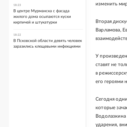
изменить мир
18:23
В центре Мурманска с фасада
жилого дома осыпаются куски
Вторая диску
кирпичей и штукатурки
Варламова, Е
18:22
взаимодейств
В Псковской области девять человек
заразились клещевыми инфекциями
У произведен
ставят не то
в режиссерск
его героями н
Сегодня одни
которые зача
Водолазкина 
ударения, вн