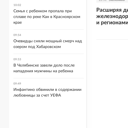
10:02
Расширяя ди
Семья с ребенком пропала при
железнодор
сплаве по реке Кан в Красноярском
и регионам
крае
09:54
Очевидцы сняли мощный смерч над
озером под Хабаровском
09:53
В Челябинске завели дело после
нападения мужчины на ребенка
09:49
Инфантино обвинили в содержании
любовницы за счет УЕФА