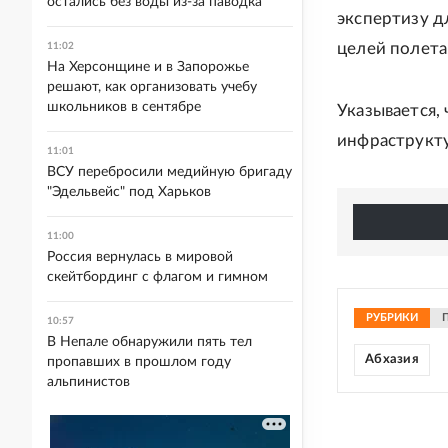
остались без воды из-за паводка
экспертизу д
целей полета
11:02
На Херсонщине и в Запорожье
решают, как организовать учебу
школьников в сентябре
Указывается,
инфраструкту
11:01
ВСУ перебросили медийную бригаду
"Эдельвейс" под Харьков
11:00
Россия вернулась в мировой
скейтбординг с флагом и гимном
РУБРИКИ
10:57
В Непале обнаружили пять тел
Абхазия
пропавших в прошлом году
альпинистов