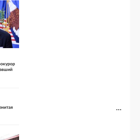
рокурор
авший
енитая