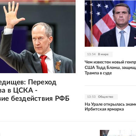
13:54
В мире
Чем известен новый генп
США Тодд Бланш, защищ
Трампа в суде
едищев: Переход
ва в ЦСКА -
вие бездействия РФБ
13:53
Общество
На Урале открылась знам
Ирбитская ярмарка