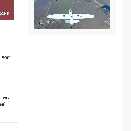
прокомментировал
неожиданное
а фестиваль в
заявление о
ссии
Юрмале
завершении СВО
-500"
, как
ный