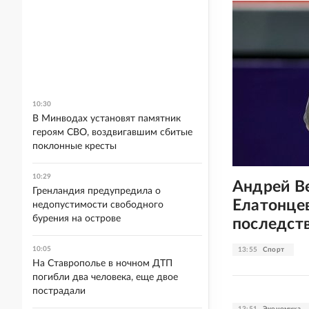
10:30
В Минводах установят памятник
героям СВО, воздвигавшим сбитые
поклонные кресты
10:29
Андрей В
Гренландия предупредила о
Елатонце
недопустимости свободного
бурения на острове
последст
10:05
13:55
Спорт
На Ставрополье в ночном ДТП
погибли два человека, еще двое
пострадали
13:51
Экономика