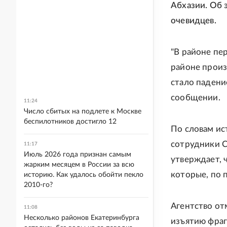
Абхазии. Об
очевидцев.
"В районе пе
районе произ
стало падение
сообщении.
11:24
Число сбитых на подлете к Москве
беспилотников достигло 12
По словам ис
сотрудники С
11:17
Июль 2026 года признан самым
утверждает, 
жарким месяцем в России за всю
которые, по 
историю. Как удалось обойти пекло
2010-го?
Агентство от
11:08
Несколько районов Екатеринбурга
изъятию фраг