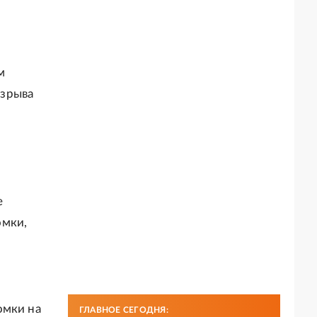
м
взрыва
е
омки,
омки на
ГЛАВНОЕ СЕГОДНЯ: