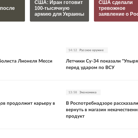
США: Иран готовит
США сделали
 после
100-тысячную
тревожное
армию для Украины
заявление о Ро
14:12
Русское оружие
болиста Лионеля Месси
Летчики Су-34 показали "Упыря
перед ударом по ВСУ
13:58
Экономика
цов продолжит карьеру в
В Роспотребнадзоре рассказали
вернуть в магазин некачествен
продукт