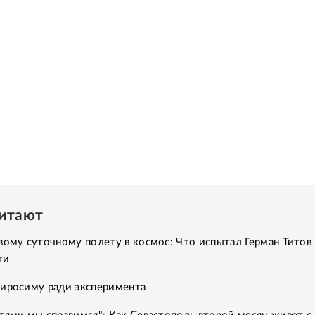
читают
вому суточному полету в космос: Что испытал Герман Титов 
ти
Хиросиму ради эксперимента