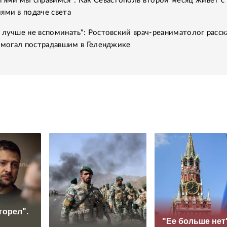
тями мы справимся": Как Севастополь второй месяц живет с
ями в подаче света
 лучше не вспоминать": Ростовский врач-реаниматолог расск
помогал пострадавшим в Геленджике
горел".
"Ее больше нет"