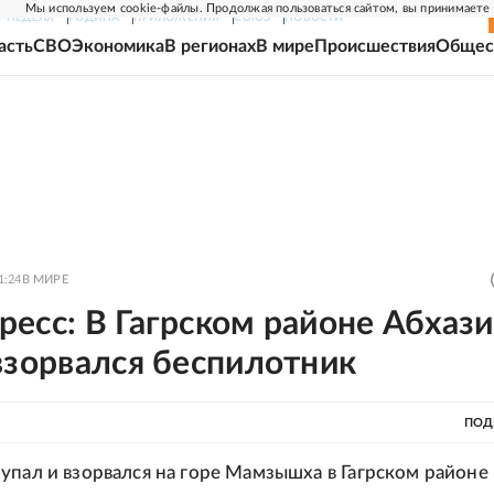
Мы используем cookie-файлы. Продолжая пользоваться сайтом, вы принимаете
Г-НЕДЕЛЯ
РОДИНА
ПРИЛОЖЕНИЯ
СОЮЗ
НОВОСТИ
асть
СВО
Экономика
В регионах
В мире
Происшествия
Общес
1:24
В МИРЕ
есс: В Гагрском районе Абхаз
взорвался беспилотник
ПОД
упал и взорвался на горе Мамзышха в Гагрском районе