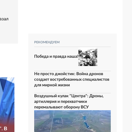
азал
РЕКОМЕНДУЕМ
Победа и правда наша!
Не просто джойстик: Война дронов
создает востребованных специалистов
для мирной жизни
Воздушный кулак "Центра": Дроны,
артиллерия и перехватчики
перемалывают оборону ВСУ
«Это конец всего»:
. В
Захарова
Маск сделал