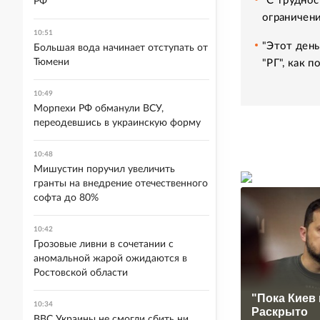
"С труднос
РФ
ограничени
10:51
"Этот день
Большая вода начинает отступать от
Тюмени
"РГ", как 
10:49
Морпехи РФ обманули ВСУ,
переодевшись в украинскую форму
10:48
Мишустин поручил увеличить
гранты на внедрение отечественного
софта до 80%
10:42
Грозовые ливни в сочетании с
аномальной жарой ожидаются в
Ростовской области
"Пока Киев 
10:34
Раскрыто
ВВС Украины не смогли сбить ни