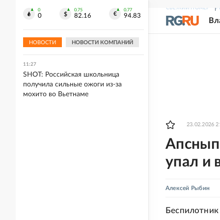
СВЕЖИЙ НОМЕР
Р
0
0.75
0.77
11:31
0
82.16
94.83
Вл
Федеральные трассы в Челябинской
области закрыли для большегрузов
из-за жары
НОВОСТИ
НОВОСТИ КОМПАНИЙ
11:27
SHOT: Российская школьница
получила сильные ожоги из-за
мохито во Вьетнаме
23.02.2026 2
Апсныпр
упал и 
Алексей Рыбин
Беспилотник 