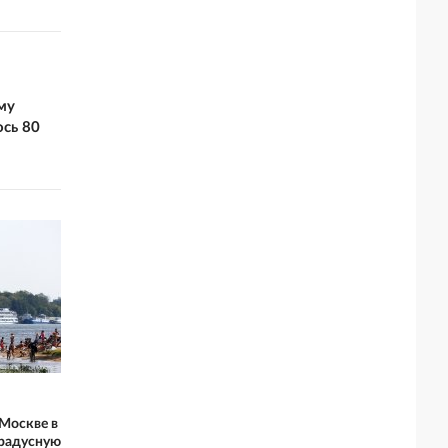
му
сь 80
Москве в
градусную