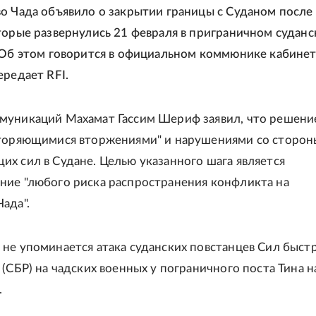
о Чада объявило о закрытии границы с Суданом после
торые развернулись 21 февраля в приграничном судан
 Об этом говорится в официальном коммюнике кабинет
ередает RFI.
муникаций Махамат Гассим Шериф заявил, что решени
вторяющимися вторжениями" и нарушениями со сторон
х сил в Судане. Целью указанного шага является
ие "любого риска распространения конфликта на
ада".
не упоминается атака суданских повстанцев Сил быст
 (СБР) на чадских военных у пограничного поста Тина н
.