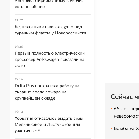
многоквартирному дому в Керчи,
есть погибшие
19:27
Беспилотник атаковал судно под
турецким флагом у Новороссийска
19:26
Первый полностью электрический
кроссовер Volkswagen показали на
фото
19:16
Delta Plus прекратила работу на
Украине после пожара на
Сейчас 
крупнейшем складе
65 лет пер
19:13
невесомос
Хорватия отказалась выдать визы
Мельниковой и Листуновой для
Бомба на 
участия в ЧЕ