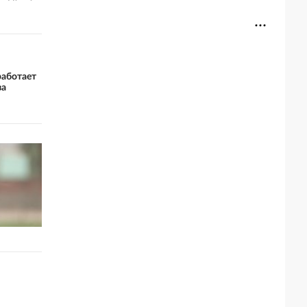
работает
за