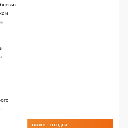
 боевых
ском
а
е
ы
рого
а
ГЛАВНОЕ СЕГОДНЯ: