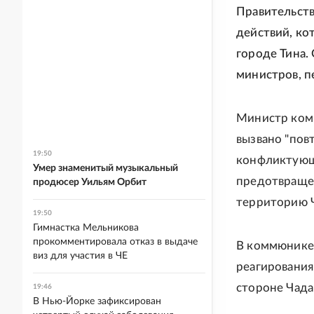
Правительств
действий, ко
городе Тина.
министров, п
Министр ком
вызвано "по
19:50
конфликтующи
Умер знаменитый музыкальный
предотвращен
продюсер Уильям Орбит
территорию Ч
19:50
Гимнастка Мельникова
прокомментировала отказ в выдаче
В коммюнике 
виз для участия в ЧЕ
реагирования
стороне Чада
19:46
В Нью-Йорке зафиксирован