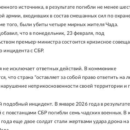
енного источника, в результате погибли не менее шес
ой армии, входивших в состав смешанных сил по охран
ме того, были убиты четыре мирных жителя Чада.
обавил, что в понедельник, 23 февраля, под
ством премьер-министра состоится кризисное совеща
о инцидента с СБР.
я не исключает ответных действий. В коммюнике
ся, что страна "оставляет за собой право ответить на 
 нарушение неприкосновенности своей территории и г
й подобный инцидент. В январе 2026 года в результате
 с повстанцами СБР погибли семь чадских военных. В 
 года еще двое солдат стали жертвами удара дрона на