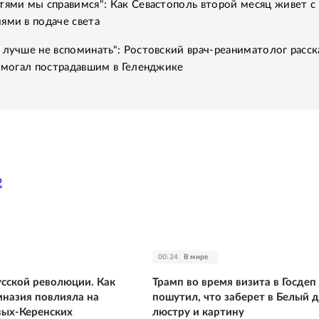
тями мы справимся": Как Севастополь второй месяц живет с
ями в подаче света
 лучше не вспоминать": Ростовский врач-реаниматолог расск
помогал пострадавшим в Геленджике
2
00:24
В мире
усской революции. Как
Трамп во время визита в Госдеп
мназия повлияла на
пошутил, что заберет в Белый 
вых-Керенских
люстру и картину