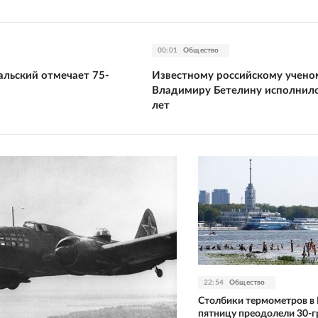
00:01
Общество
альский отмечает 75-
Известному российскому учено
й
Владимиру Бетелину исполнило
лет
22:54
Общество
Столбики термометров в 
пятницу преодолели 30-