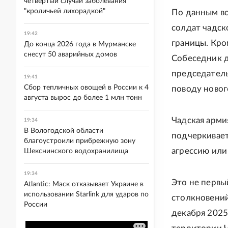
четвертый случай заболевания
"кроличьей лихорадкой"
По данным во
солдат чадск
19:42
границы. Кро
До конца 2026 года в Мурманске
снесут 50 аварийных домов
Собеседник д
председатель
19:41
Сбор тепличных овощей в России к 4
поводу новог
августа вырос до более 1 млн тонн
Чадская арми
19:34
В Вологодской области
подчеркивает
благоустроили прибрежную зону
агрессию или
Шекснинского водохранилища
19:34
Это не первы
Atlantic: Маск отказывает Украине в
использовании Starlink для ударов по
столкновений
России
декабря 2025