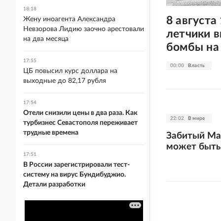
18:18
8 августа
Жену иноагента Александра
Невзорова Лидию заочно арестовали
летчики 
на два месяца
бомбы на
17:55
00:00
Власть
ЦБ повысил курс доллара на
выходные до 82,17 рубля
17:54
Отели снизили цены в два раза. Как
22:02
В мире
турбизнес Севастополя переживает
трудные времена
Забитый Ма
может быть
17:51
В России зарегистрировали тест-
систему на вирус Бундибуджио.
Детали разработки