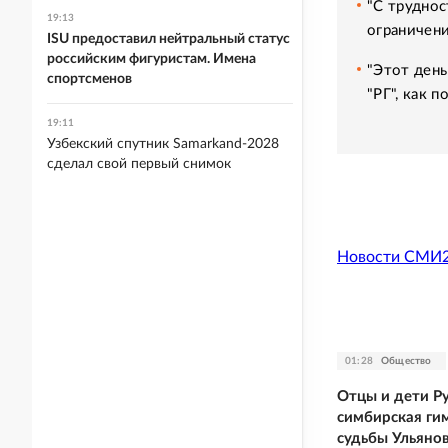
"С труднос
19:13
ограничени
ISU предоставил нейтральный статус
российским фигуристам. Имена
"Этот день
спортсменов
"РГ", как 
19:11
Узбекский спутник Samarkand-2028
сделал свой первый снимок
Новости СМИ
01:28
Общество
Отцы и дети Р
симбирская ги
судьбы Ульяно