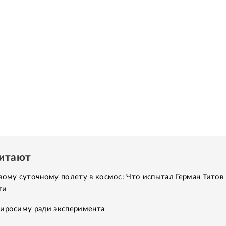
читают
вому суточному полету в космос: Что испытал Герман Титов 
ти
Хиросиму ради эксперимента