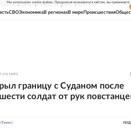
Мы используем cookie-файлы. Продолжая пользоваться сайтом, вы принимаете
Г-НЕДЕЛЯ
РОДИНА
ПРИЛОЖЕНИЯ
СОЮЗ
НОВОСТИ
асть
СВО
Экономика
В регионах
В мире
Происшествия
Общес
7:25
В МИРЕ
рыл границу с Суданом после
шести солдат от рук повстанце
(Тунис)
ПОД