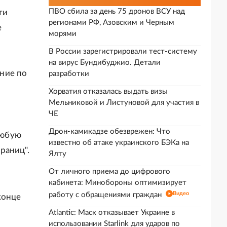
ПВО сбила за день 75 дронов ВСУ над
ти
регионами РФ, Азовским и Черным
е
морями
В России зарегистрировали тест-систему
на вирус Бундибуджио. Детали
ние по
разработки
Хорватия отказалась выдать визы
Мельниковой и Листуновой для участия в
ЧЕ
Дрон-камикадзе обезврежен: Что
любую
известно об атаке украинского БЭКа на
раниц".
Ялту
От личного приема до цифрового
кабинета: Минобороны оптимизирует
Видео
работу с обращениями граждан
конце
Atlantic: Маск отказывает Украине в
использовании Starlink для ударов по