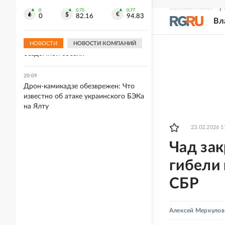
РФ
СВЕЖИЙ НОМЕР
Р
0
0.75
0.77
0
82.16
94.83
Вл
20:09
На Вологодчине муниципалитет
оштрафовали за нападение
НОВОСТИ
НОВОСТИ КОМПАНИЙ
бездомной собаки
20:09
Дрон-камикадзе обезврежен: Что
известно об атаке украинского БЭКа
на Ялту
23.02.2026 1
Чад зак
гибели 
СБР
Алексей Меркулов