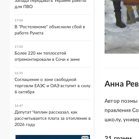
Запада передавать Украине ракеты
для ПВО
17:06
В "Ростелекоме" объяснили сбой в
работе Рунета
17:03
Более 220 км теплосетей
отремонтировали в Сочи к зиме
16:55
Соглашение о зоне свободной
Анна Ре
торговли ЕАЭС и ОАЭ вступит в силу
6 октября
Автор поэмы 
16:47
правления Со
Депутат Чаплин рассказал, как
рассчитывается плата за отопление в
школу, униве
2026 году
21 грамм