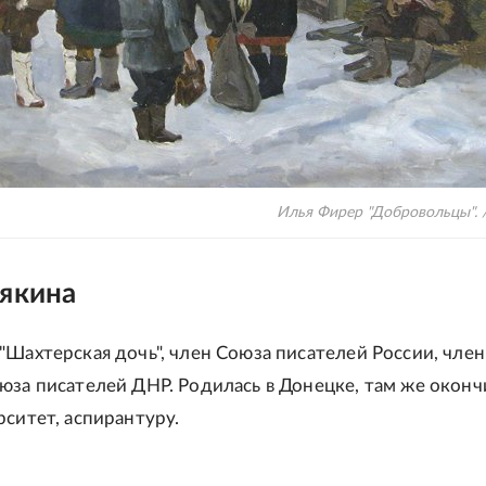
Илья Фирер "Добровольцы". 
вякина
"Шахтерская дочь", член Союза писателей России, член
юза писателей ДНР. Родилась в Донецке, там же оконч
рситет, аспирантуру.