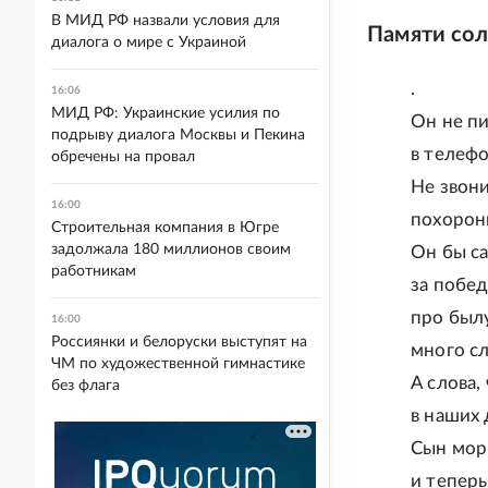
В МИД РФ назвали условия для
Памяти сол
диалога о мире с Украиной
.
16:06
МИД РФ: Украинские усилия по
Он не пи
подрыву диалога Москвы и Пекина
в телеф
обречены на провал
Не звони
16:00
похорон
Строительная компания в Югре
задолжала 180 миллионов своим
Он бы са
работникам
за побед
про был
16:00
Россиянки и белоруски выступят на
много сл
ЧМ по художественной гимнастике
А слова,
без флага
в наших 
Сын мор
и теперь