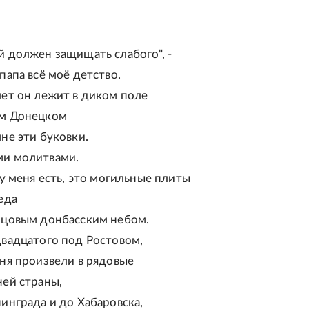
й должен защищать слабого", -
папа всё моё детство.
лет он лежит в диком поле
м Донецком
не эти буковки.
и молитвами.
 у меня есть, это могильные плиты
еда
нцовым донбасским небом.
двадцатого под Ростовом,
ня произвели в рядовые
ней страны,
инграда и до Хабаровска,