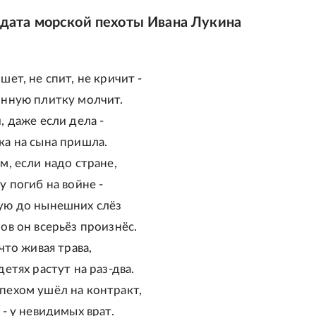
дата морской пехоты Ивана Лукина
шет, не спит, не кричит -
онную плитку молчит.
, даже если дела -
ка на сына пришла.
м, если надо стране,
у погиб на войне -
ую до нынешних слёз
ов он всерьёз произнёс.
 что живая трава,
детях растут на раз-два.
пехом ушёл на контракт,
 - у невидимых врат.