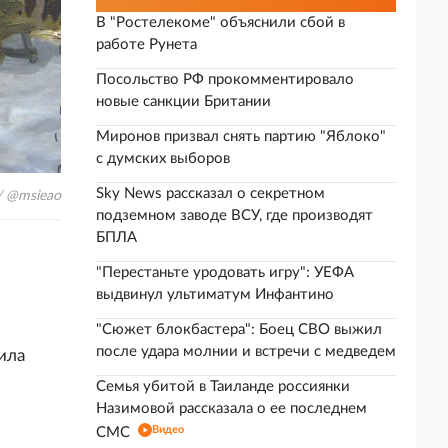
В "Ростелекоме" объяснили сбой в
работе Рунета
Посольство РФ прокомментировало
новые санкции Британии
Миронов призвал снять партию "Яблоко"
с думских выборов
Sky News рассказал о секретном
/ @msieao
подземном заводе ВСУ, где производят
БПЛА
"Перестаньте уродовать игру": УЕФА
выдвинул ультиматум Инфантино
"Сюжет блокбастера": Боец СВО выжил
после удара молнии и встречи с медведем
ила
Семья убитой в Таиланде россиянки
Назимовой рассказала о ее последнем
Видео
СМС