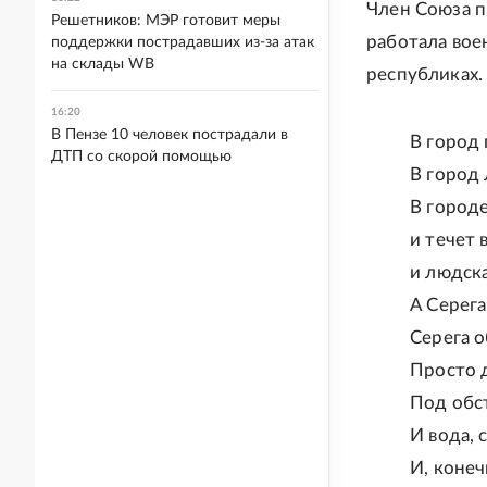
Член Союза п
Решетников: МЭР готовит меры
работала вое
поддержки пострадавших из-за атак
на склады WB
республиках.
16:20
В Пензе 10 человек пострадали в
В город
ДТП со скорой помощью
В город
В город
и течет
и людска
А Серега
Серега 
Просто 
Под обс
И вода, 
И, конеч