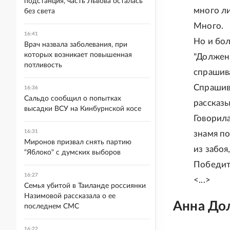
подстанция, часть Львова осталась
много ли
без света
Много.
16:41
Но и бол
Врач назвала заболевания, при
которых возникает повышенная
"Должен
потливость
спрашива
Спрашив
16:36
Сальдо сообщил о попытках
рассказы
высадки ВСУ на Кинбурнской косе
Говорила
16:31
знамя п
Миронов призвал снять партию
из забоя
"Яблоко" с думских выборов
Победит
16:27
<...>
Семья убитой в Таиланде россиянки
Назимовой рассказала о ее
Анна До
последнем СМС
16:22