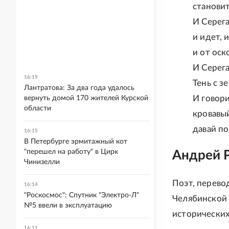
становит
И Серега
и идет, 
и от оск
И Серега
16:19
Тень с з
Лантратова: За два года удалось
И говори
вернуть домой 170 жителей Курской
области
кровавы
давай п
16:15
В Петербурге эрмитажный кот
"перешел на работу" в Цирк
Андрей 
Чинизелли
Поэт, перево
16:14
"Роскосмос": Спутник "Электро-Л"
Челябинской 
№5 ввели в эксплуатацию
исторических
16:11