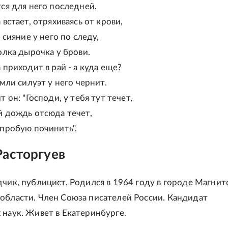
ся для него последней.
 встает, отряхиваясь от крови,
и сияние у него по следу,
олка дырочка у брови.
 приходит в рай - а куда еще?
емли силуэт у него чернит.
т он: "Господи, у тебя тут течет,
й дождь отсюда течет,
опробую починить".
Расторгуев
дчик, публицист. Родился в 1964 году в городе Магнит
области. Член Союза писателей России. Кандидат
 наук. Живет в Екатеринбурге.