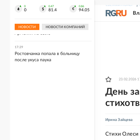
новые санкции Британии
СВЕЖИЙ НОМЕР
Р
0
0.47
0.86
0
81.4
94.05
Вл
17:29
Оверчук: Официальных обращений о
прекращении концессии ЮКЖД от
НОВОСТИ
НОВОСТИ КОМПАНИЙ
Армении не было
17:29
Ростовчанка попала в больницу
после укуса паука
23.02.2026 1
День за
стихот
Ирина Зайцева
Стихи Олеси 