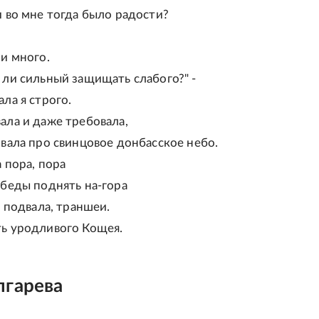
 во мне тогда было радости?
и много.
 ли сильный защищать слабого?" -
ла я строго.
ала и даже требовала,
вала про свинцовое донбасское небо.
 пора, пора
обеды поднять на-гора
, подвала, траншеи.
ь уродливого Кощея.
лгарева