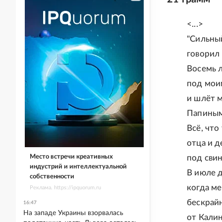
<...>
"Сильны
говорил 
Восемь 
под мои
и шлёт м
Папиным
Всё, что
отца и д
Место встречи креативных
под сви
индустрий и интеллектуальной
В июле 
собственности
когда ме
Реклама. https://ipquorum.ru
бескрай
16:47
На западе Украины взорвалась
от Калин