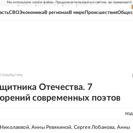
Мы используем cookie-файлы. Продолжая пользоваться сайтом, вы принимаете
Г-НЕДЕЛЯ
РОДИНА
ПРИЛОЖЕНИЯ
СОЮЗ
НОВОСТИ
асть
СВО
Экономика
В регионах
В мире
Происшествия
Общес
7:50
КУЛЬТУРА
щитника Отечества. 7
ворений современных поэтов
ПОД
Николаевой, Анны Ревякиной, Сергея Лобанова, Анны