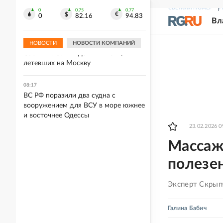
ВС РФ поразили предприятие
СВЕЖИЙ НОМЕР
Р
"Киев-111", где производили ракеты
0
0.75
0.77
0
82.16
94.83
Вл
"Фламинго"
НОВОСТИ
НОВОСТИ КОМПАНИЙ
08:18
Собянин: Сбиты девять БПЛА,
летевших на Москву
08:17
ВС РФ поразили два судна с
вооружением для ВСУ в море южнее
и восточнее Одессы
23.02.2026 0
Массаж 
полезе
Эксперт Скрыпч
Галина Бабич