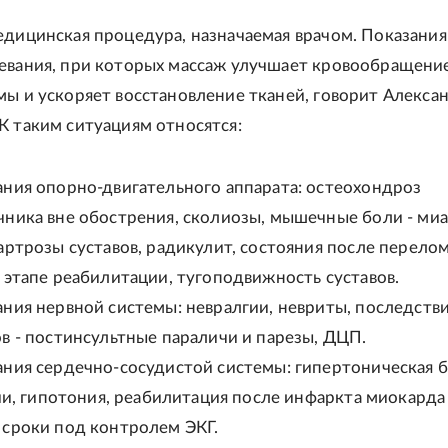
едицинская процедура, назначаемая врачом. Показани
евания, при которых массаж улучшает кровообращение
мы и ускоряет восстановление тканей, говорит Алекса
К таким ситуациям относятся:
ания опорно-двигательного аппарата: остеохондроз
чника вне обострения, сколиозы, мышечные боли - миа
артрозы суставов, радикулит, состояния после перело
 этапе реабилитации, тугоподвижность суставов.
ния нервной системы: невралгии, невриты, последств
в - постинсультные параличи и парезы, ДЦП.
ания сердечно-сосудистой системы: гипертоническая 
дии, гипотония, реабилитация после инфаркта миокарда
 сроки под контролем ЭКГ.