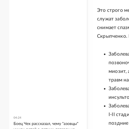
Это строго м
служат забол
снимает спаз
Скрыпченко. 
Заболев
позвоно
миозит, 
травм на
Заболева
инсульто
Заболев
I-II ста
04:24
поздние
Боец Чех рассказал, чему "азовцы"