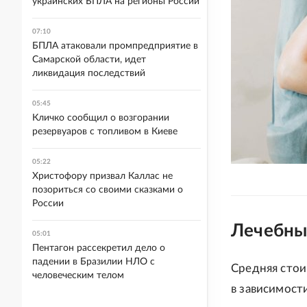
украинских БПЛА на регионы России
07:10
БПЛА атаковали промпредприятие в
Самарской области, идет
ликвидация последствий
05:45
Кличко сообщил о возгорании
резервуаров с топливом в Киеве
05:22
Христофору призвал Каллас не
позориться со своими сказками о
России
Лечебны
05:01
Пентагон рассекретил дело о
падении в Бразилии НЛО с
Средняя стои
человеческим телом
в зависимост