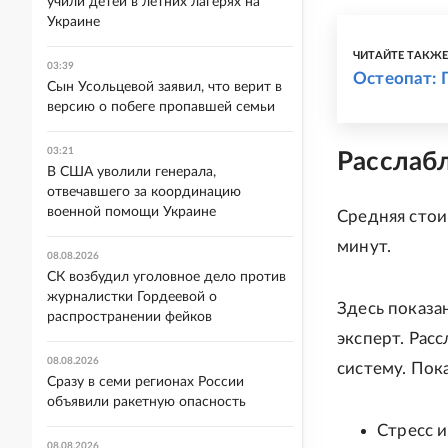
учили детей в летних лагерях на
Украине
ЧИТАЙТЕ ТАКЖ
03:39
Остеопат: 
Сын Усольцевой заявил, что верит в
версию о побеге пропавшей семьи
03:21
Расслаб
В США уволили генерала,
отвечавшего за координацию
военной помощи Украине
Средняя стои
минут.
08.08.2026
СК возбудил уголовное дело против
журналистки Гордеевой о
Здесь показа
распространении фейков
эксперт. Рас
08.08.2026
систему. Пок
Сразу в семи регионах России
объявили ракетную опасность
Стресс и
08.08.2026