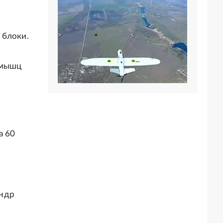
 блоки.
 мышц
а 60
андр