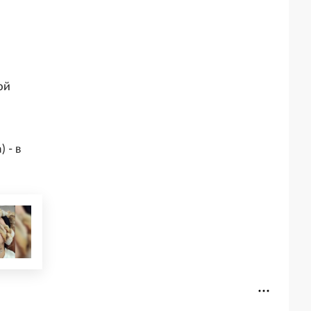
ой
 - в