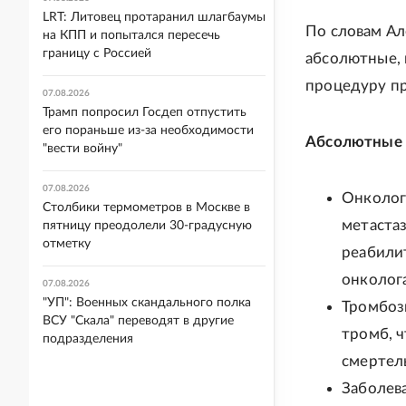
LRT: Литовец протаранил шлагбаумы
По словам Ал
на КПП и попытался пересечь
границу с Россией
абсолютные, 
процедуру пр
07.08.2026
Трамп попросил Госдеп отпустить
его пораньше из-за необходимости
Абсолютные 
"вести войну"
07.08.2026
Онкологи
Столбики термометров в Москве в
метастаз
пятницу преодолели 30-градусную
отметку
реабили
онколога
07.08.2026
"УП": Военных скандального полка
Тромбоз
ВСУ "Скала" переводят в другие
тромб, 
подразделения
смертел
Заболев