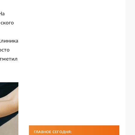
На
еского
клиника
осто
отметил
ГЛАВНОЕ СЕГОДНЯ: