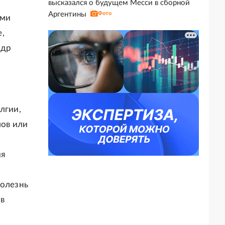
высказался о будущем Месси в сборной
Аргентины
Фото
ями
,
ндр
лгии,
мов или
ия
болезнь
 в