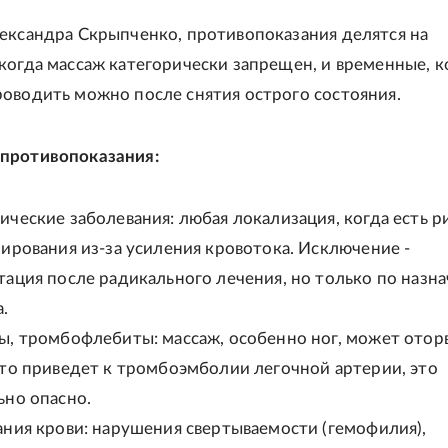
ександра Скрыпченко, противопоказания делятся на
когда массаж категорически запрещен, и временные, к
оводить можно после снятия острого состояния.
противопоказания:
ческие заболевания: любая локализация, когда есть р
ирования из-за усиления кровотока. Исключение -
тация после радикального лечения, но только по назн
.
ы, тромбофлебиты: массаж, особенно ног, может отор
что приведет к тромбоэмболии легочной артерии, это
ьно опасно.
ания крови: нарушения свертываемости (гемофилия),