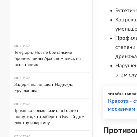
Эстетиче
Коррекц
уменьше
Профила
08.08.2026
степени
Telegraph: Новые британские
дренажа,
бронемашины Ajax сломались на
испытаниях
Нарушен
этом сл
08.08.2026
Задержана адвокат Надежда
Ерусланова
ЧИТАЙТЕ ТАКЖ
Красота - 
08.08.2026
москвичам 
Трамп во время визита в Госдеп
пошутил, что заберет в Белый дом
люстру и картину
Противо
07.08.2026