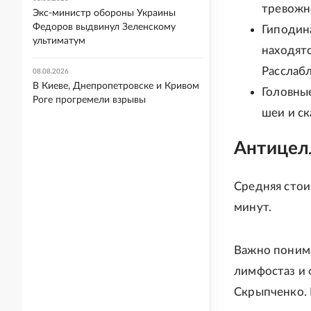
тревожно
Экс-министр обороны Украины
Федоров выдвинул Зеленскому
Гиподин
ультиматум
находят
Расслаб
08.08.2026
В Киеве, Днепропетровске и Кривом
Головны
Роге прогремели взрывы
шеи и ск
Антицел
Средняя стои
минут.
Важно понима
лимфостаз и 
Скрыпченко. 