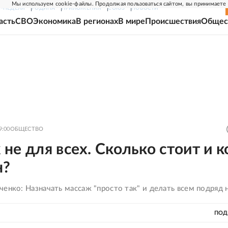
Мы используем cookie-файлы. Продолжая пользоваться сайтом, вы принимаете
Г-НЕДЕЛЯ
РОДИНА
ПРИЛОЖЕНИЯ
СОЮЗ
НОВОСТИ
асть
СВО
Экономика
В регионах
В мире
Происшествия
Общес
9:00
ОБЩЕСТВО
не для всех. Сколько стоит и к
н?
енко: Назначать массаж "просто так" и делать всем подряд 
ПОД