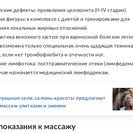
ские дефекты: проявления целлюлита (II-IV стадии).
ия фигуры: в комплексе с диетой и тренировками для
ния локальных жировых отложений.
ктика венозного застоя: при варикозной болезни легк
 возможна только специальная, очень щадящая техника
 если нет тромбофлебита и отечности ног.
ие лимфотока: посттравматические отеки (лимфедема)
учае назначается медицинский лимфодренаж.
Е
страшная сила: салоны красоты предлагают
массаж улитками и змеями
показания к массажу