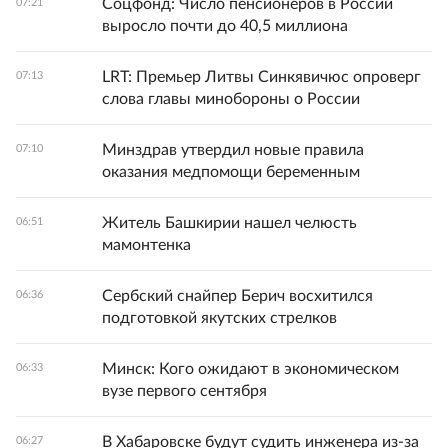
Соцфонд: Число пенсионеров в России
07:21
выросло почти до 40,5 миллиона
LRT: Премьер Литвы Синкявичюс опроверг
07:13
слова главы минобороны о России
Минздрав утвердил новые правила
07:10
оказания медпомощи беременным
Житель Башкирии нашел челюсть
06:51
мамонтенка
Сербский снайпер Берич восхитился
06:36
подготовкой якутских стрелков
Минск: Кого ожидают в экономическом
06:33
вузе первого сентября
В Хабаровске будут судить инженера из-за
06:27