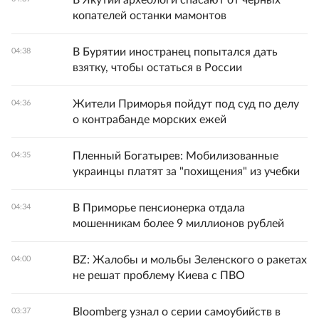
В Якутии археологи спасают от черных
копателей останки мамонтов
В Бурятии иностранец попытался дать
04:38
взятку, чтобы остаться в России
Жители Приморья пойдут под суд по делу
04:36
о контрабанде морских ежей
Пленный Богатырев: Мобилизованные
04:35
украинцы платят за "похищения" из учебки
В Приморье пенсионерка отдала
04:34
мошенникам более 9 миллионов рублей
BZ: Жалобы и мольбы Зеленского о ракетах
04:00
не решат проблему Киева с ПВО
Bloomberg узнал о серии самоубийств в
03:37