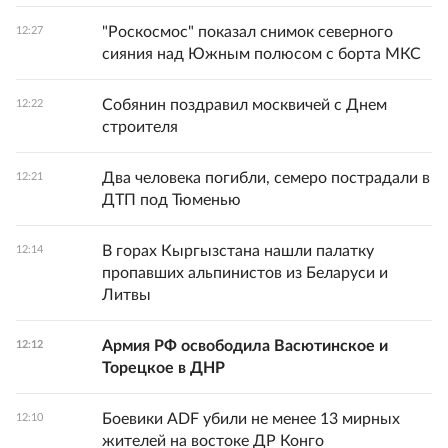
"Роскосмос" показал снимок северного
12:27
сияния над Южным полюсом с борта МКС
Собянин поздравил москвичей с Днем
12:22
строителя
Два человека погибли, семеро пострадали в
12:21
ДТП под Тюменью
В горах Кыргызстана нашли палатку
12:14
пропавших альпинистов из Беларуси и
Литвы
Армия РФ освободила Васютинское и
12:12
Торецкое в ДНР
Боевики ADF убили не менее 13 мирных
12:10
жителей на востоке ДР Конго