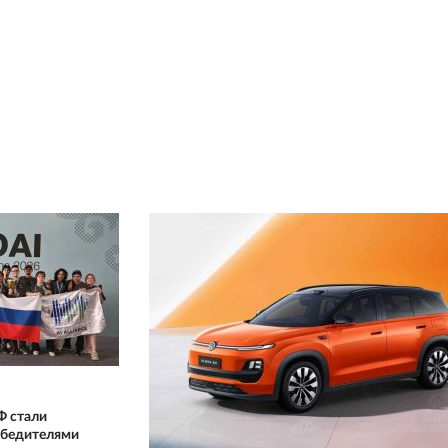
Ф стали
бедителями