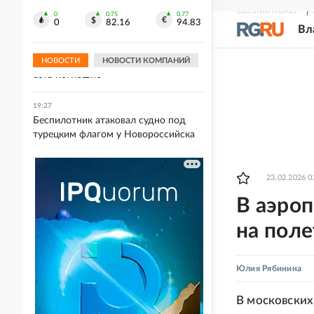
России
СВЕЖИЙ НОМЕР
Р
0
0.75
0.77
0
82.16
94.83
Вл
19:31
Дрон ВСУ ударил по
многоквартирному дому в Керчи,
НОВОСТИ
НОВОСТИ КОМПАНИЙ
есть погибшие
19:27
Беспилотник атаковал судно под
турецким флагом у Новороссийска
23.02.2026 0
В аэро
на пол
Юлия Рябинина
В московских