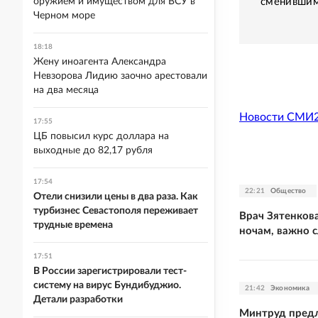
сменившим
оружием и имуществом для ВСУ в
Черном море
18:18
Жену иноагента Александра
Невзорова Лидию заочно арестовали
на два месяца
Новости СМИ
17:55
ЦБ повысил курс доллара на
выходные до 82,17 рубля
17:54
22:21
Общество
Отели снизили цены в два раза. Как
турбизнес Севастополя переживает
Врач Зятенкова
трудные времена
ночам, важно 
17:51
В России зарегистрировали тест-
систему на вирус Бундибуджио.
21:42
Экономика
Детали разработки
Минтруд предл