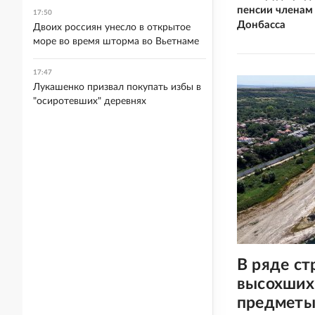
пенсии членам
17:50
Донбасса
Двоих россиян унесло в открытое
море во время шторма во Вьетнаме
17:47
Лукашенко призвал покупать избы в
"осиротевших" деревнях
В ряде ст
высохших
предметы