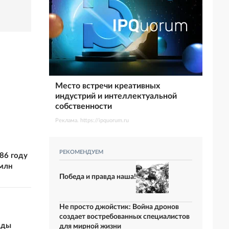
Место встречи креативных
индустрий и интеллектуальной
собственности
Реклама. https://ipquorum.ru
РЕКОМЕНДУЕМ
86 году
 млн
Победа и правда наша!
Не просто джойстик: Война дронов
создает востребованных специалистов
зды
для мирной жизни