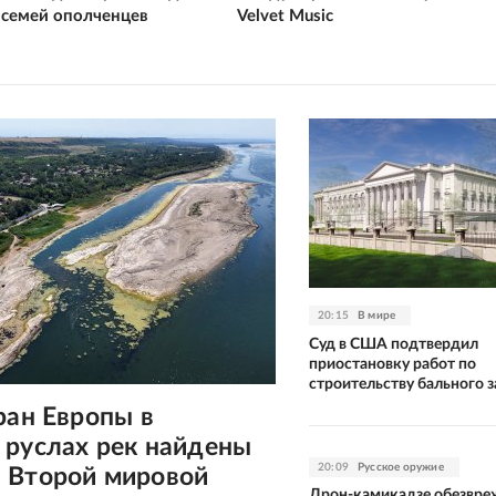
 семей ополченцев
Velvet Music
20:15
В мире
Суд в США подтвердил
приостановку работ по
строительству бального з
ран Европы в
 руслах рек найдены
20:09
Русское оружие
 Второй мировой
Дрон-камикадзе обезвре