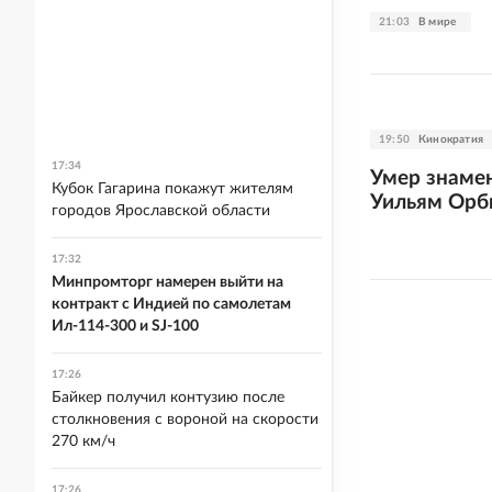
21:03
В мире
19:50
Кинократия
17:34
Умер знаме
Кубок Гагарина покажут жителям
Уильям Орб
городов Ярославской области
17:32
Минпромторг намерен выйти на
контракт с Индией по самолетам
Ил-114-300 и SJ-100
17:26
Байкер получил контузию после
столкновения с вороной на скорости
270 км/ч
17:26