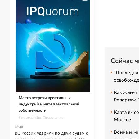
Сейчас 
"Последний
освобожде
Как живет 
Место встречи креативных
Репортаж 
индустрий и интеллектуальной
собственности
Карта высо
Реклама. https://ipquorum.ru
Москве
18:30
Война и ми
ВС России ударили по двум судам с