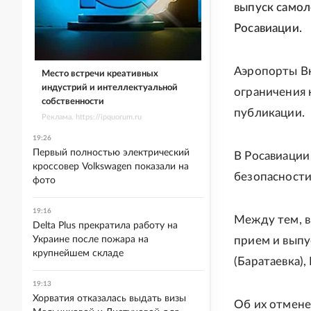
выпуск самол
Росавиации.
Аэропорты Вн
Место встречи креативных
индустрий и интеллектуальной
ограничения 
собственности
публикации.
Реклама. https://ipquorum.ru
19:26
Первый полностью электрический
В Росавиации
кроссовер Volkswagen показали на
безопасности
фото
19:16
Между тем, в
Delta Plus прекратила работу на
Украине после пожара на
прием и выпу
крупнейшем складе
(Баратаевка),
19:13
Хорватия отказалась выдать визы
Об их отмене