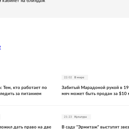
 кабинет на блиндаж
2
22:02
В мире
: Тем, кто работает по
Забитый Марадоной рукой в 19
следить за питанием
мяч может быть продан за $10
21:23
Культура
ожил дать право на две
В саду "Эрмитаж" выступят зве