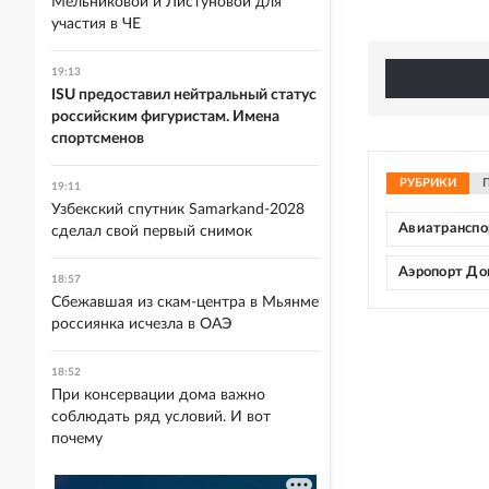
Мельниковой и Листуновой для
участия в ЧЕ
19:13
ISU предоставил нейтральный статус
российским фигуристам. Имена
спортсменов
РУБРИКИ
19:11
Узбекский спутник Samarkand-2028
Авиатранспо
сделал свой первый снимок
Аэропорт До
18:57
Сбежавшая из скам-центра в Мьянме
россиянка исчезла в ОАЭ
18:52
При консервации дома важно
соблюдать ряд условий. И вот
почему