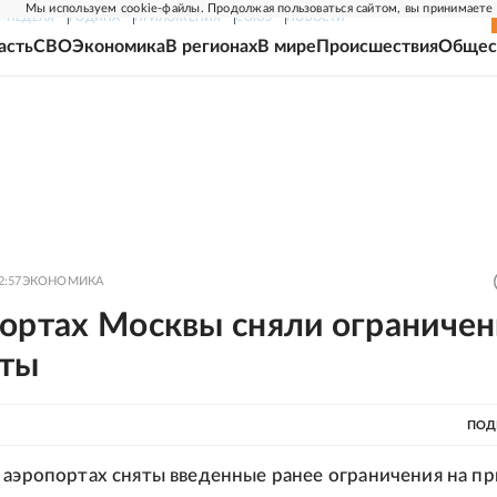
Мы используем cookie-файлы. Продолжая пользоваться сайтом, вы принимаете
Г-НЕДЕЛЯ
РОДИНА
ПРИЛОЖЕНИЯ
СОЮЗ
НОВОСТИ
асть
СВО
Экономика
В регионах
В мире
Происшествия
Общес
2:57
ЭКОНОМИКА
портах Москвы сняли ограничен
еты
ПОД
 аэропортах сняты введенные ранее ограничения на пр