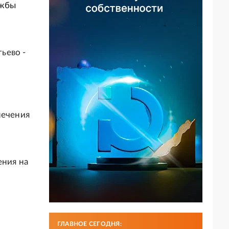
ужбы
ьево -
печения
ения на
ГЛАВНОЕ СЕГОДНЯ: