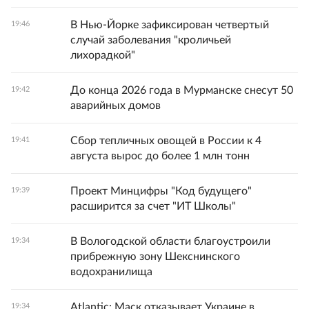
В Нью-Йорке зафиксирован четвертый
19:46
случай заболевания "кроличьей
лихорадкой"
До конца 2026 года в Мурманске снесут 50
19:42
аварийных домов
Сбор тепличных овощей в России к 4
19:41
августа вырос до более 1 млн тонн
Проект Минцифры "Код будущего"
19:39
расширится за счет "ИТ Школы"
В Вологодской области благоустроили
19:34
прибрежную зону Шекснинского
водохранилища
Atlantic: Маск отказывает Украине в
19:34