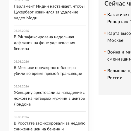
05.08.2026
Сейчас 
Парламент Индии настаивает, чтобы
Цукерберг извинился за удаление
Как живет 
видео Моди
Репортаж 
05.08.2026
Карта высо
В РФ зафиксирована недельная
Москве
дефляция на фоне удешевления
бензина
Война и ми
сменившим
05.08.2026
В Мексике популярного блогера
Вспышка ци
убили во время прямой трансляции
России
05.08.2026
Женщину арестовали за нападение с
ножом на четверых мужчин в центре
Лондона
05.08.2026
В Росстате зафиксировали за неделю
снижение цен на бензин и