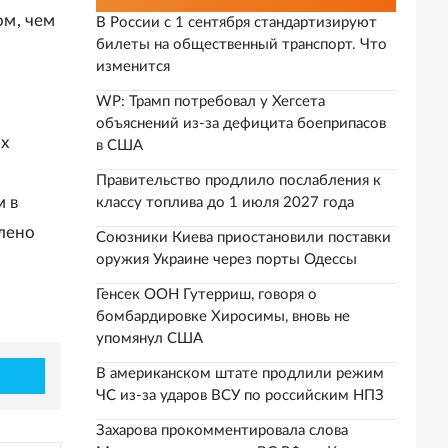
ом, чем
В России с 1 сентября стандартизируют
билеты на общественный транспорт. Что
изменится
WP: Трамп потребовал у Хегсета
объяснений из-за дефицита боеприпасов
х
в США
Правительство продлило послабления к
м в
классу топлива до 1 июля 2027 года
лено
Союзники Киева приостановили поставки
оружия Украине через порты Одессы
Генсек ООН Гутерриш, говоря о
бомбардировке Хиросимы, вновь не
упомянул США
В американском штате продлили режим
ЧС из-за ударов ВСУ по российским НПЗ
Захарова прокомментировала слова