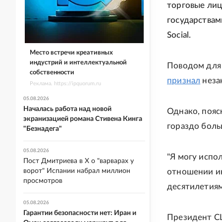
торговые лиц
государствам
Social.
Место встречи креативных
индустрий и интеллектуальной
Поводом для 
собственности
признал
неза
Реклама. https://ipquorum.ru
05.08.2026
Началась работа над новой
Однако, пояс
экранизацией романа Стивена Кинга
гораздо боль
"Безнадега"
05.08.2026
"Я могу испо
Пост Дмитриева в X о "варварах у
ворот" Испании набрал миллион
отношении ин
просмотров
десятилетиям
05.08.2026
Гарантии безопасности нет: Иран и
Президент 