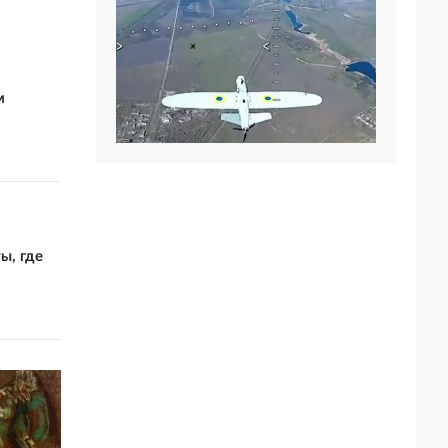
м
ы, где