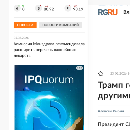
СВЕЖИЙ НОМЕР
Р
0
-0.2
-0.4
05.08.2026
0
80.92
93.19
Вл
Захарова прокомментировала слова
Макрона после ударов ВС РФ по
Киеву
НОВОСТИ
НОВОСТИ КОМПАНИЙ
05.08.2026
Комиссия Минздрава рекомендовала
расширить перечень важнейших
лекарств
23.02.2026 1
Трамп г
другими
Алексей Рыбин
Президент СШ