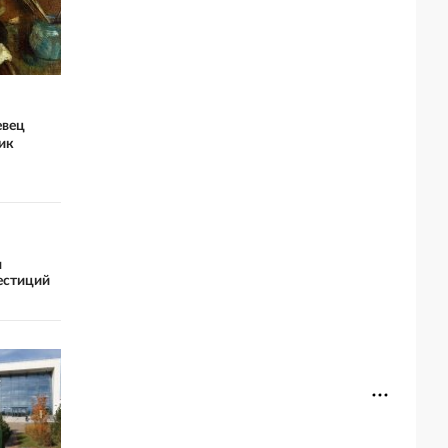
евец
ик
я
естиций