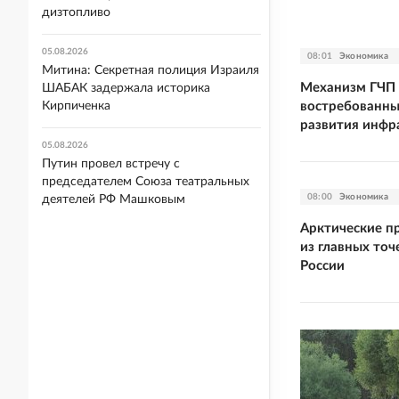
дизтопливо
05.08.2026
08:01
Экономика
Митина: Секретная полиция Израиля
Механизм ГЧП 
ШАБАК задержала историка
востребованны
Кирпиченка
развития инфр
05.08.2026
Путин провел встречу с
председателем Союза театральных
08:00
Экономика
деятелей РФ Машковым
Арктические п
из главных то
России