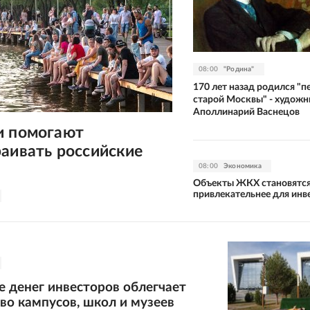
08:00
"Родина"
170 лет назад родился "п
старой Москвы" - художн
Аполлинарий Васнецов
и помогают
аивать российские
08:00
Экономика
Объекты ЖКХ становятс
привлекательнее для инв
 денег инвесторов облегчает
во кампусов, школ и музеев