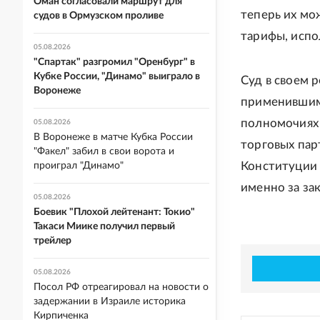
Оман согласовали маршрут для
теперь их мо
судов в Ормузском проливе
тарифы, испо
05.08.2026
"Спартак" разгромил "Оренбург" в
Кубке России, "Динамо" выиграло в
Суд в своем 
Воронеже
применившим
полномочиях 
05.08.2026
В Воронеже в матче Кубка России
торговых пар
"Факел" забил в свои ворота и
Конституции 
проиграл "Динамо"
именно за за
05.08.2026
Боевик "Плохой лейтенант: Токио"
Такаси Миике получил первый
трейлер
05.08.2026
Посол РФ отреагировал на новости о
задержании в Израиле историка
Кирпиченка