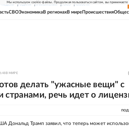
Мы используем cookie-файлы. Продолжая пользоваться сайтом, вы принимаете
Г-НЕДЕЛЯ
РОДИНА
ПРИЛОЖЕНИЯ
СОЮЗ
НОВОСТИ
асть
СВО
Экономика
В регионах
В мире
Происшествия
Общес
6:48
В МИРЕ
отов делать "ужасные вещи" с
 странами, речь идет о лиценз
ПОД
А Дональд Трамп заявил, что теперь может использо