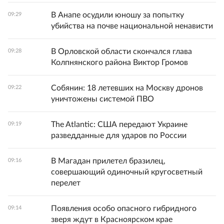
В Анапе осудили юношу за попытку
09:29
убийства на почве национальной ненависти
В Орловской области скончался глава
09:28
Колпнянского района Виктор Громов
Собянин: 18 летевших на Москву дронов
09:22
уничтожены системой ПВО
The Atlantic: США передают Украине
09:19
разведданные для ударов по России
В Магадан прилетел бразилец,
09:16
совершающий одиночный кругосветный
перелет
Появления особо опасного гибридного
09:14
зверя ждут в Красноярском крае