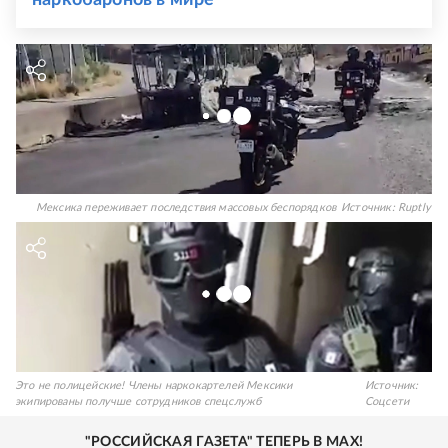
наркобаронов в мире
Мексика переживает последствия массовых беспорядков
Источник:
Ruptly
Это не полицейские! Члены наркокартелей Мексики
Источник:
экипированы получше сотрудников спецслужб
Соцсети
"РОССИЙСКАЯ ГАЗЕТА" ТЕПЕРЬ В MAX!