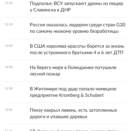
Подполье: ВСУ запускают дроны из пещер
15:24
у Славянска в ДНР
Россия оказалась лидером среди стран G20
15:18
по самому низкому уровню безработицы
В США королева красоты борется за жизнь
15:03
после устроенного братьями 4 и 6 лет ДТП
На берегу моря в Геленджике потушили
14:58
лесной пожар
В Житомире под удар попало немецкое
14:58
предприятие Kromberg & Schubert
Пензу накрыл ливень, есть затопленные
14:56
дороги и упавшие деревья