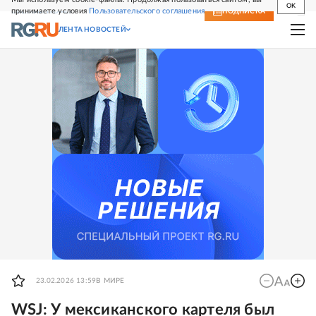
OK
принимаете условия
Пользовательского соглашения
СВЕЖИЙ НОМЕР
ПОДПИСКА
ЛЕНТА НОВОСТЕЙ
23.02.2026 13:59
В МИРЕ
WSJ: У мексиканского картеля был