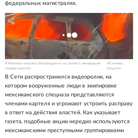
федеральных магистралях.
В Мексике начались беспорядки из-за слухов о ликвидации
Источник:
главаря картеля
Соцсети
В Сети распространился видеоролик, на
котором вооруженные люди в экипировке
мексиканского спецназа представляются
членами картеля и угрожают устроить расправу
в ответ на действия властей. Как указывает
газета, подобные акции нередко используются
мексиканскими преступными группировками