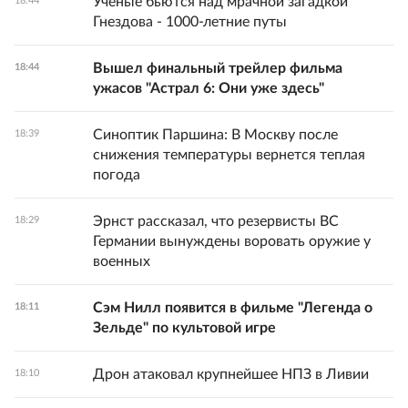
Ученые бьются над мрачной загадкой
18:44
Гнездова - 1000-летние путы
Вышел финальный трейлер фильма
18:44
ужасов "Астрал 6: Они уже здесь"
Синоптик Паршина: В Москву после
18:39
снижения температуры вернется теплая
погода
Эрнст рассказал, что резервисты ВС
18:29
Германии вынуждены воровать оружие у
военных
Сэм Нилл появится в фильме "Легенда о
18:11
Зельде" по культовой игре
Дрон атаковал крупнейшее НПЗ в Ливии
18:10