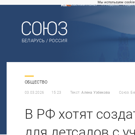
Мы используем cookie
СВЕЖИЙ НОМЕР
РГ-НЕДЕЛЯ
РОДИН
БЕЛАРУСЬ / РОССИЯ
ОБЩЕСТВО
03.03.2026
15:23
Текст:
Алена Узбекова
Союз. Бе
В РФ хотят созда
для детсадов с 