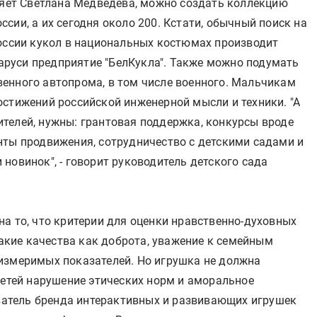
вляет Светлана Медведева, можно создать коллекцию
сии, а их сегодня около 200. Кстати, обычный поиск на
России кукол в национальных костюмах производит
еларуси предприятие "БелКукла". Также можно подумать
енного автопрома, в том числе военного. Мальчикам
остижений российской инженерной мысли и техники. "А
телей, нужны: грантовая поддержка, конкурсы вроде
нты продвижения, сотрудничество с детскими садами и
новинок", - говорит руководитель детского сада
а то, что критерии для оценки нравственно-духовных
Такие качества как доброта, уважение к семейным
измеримых показателей. Но игрушка не должна
детей нарушение этических норм и аморальное
ователь бренда интерактивных и развивающих игрушек