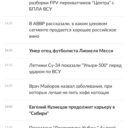
разборки FPV-перехватчиков "Центра" с
БПЛА ВСУ
В АВВР рассказали, в каком ценовом
14:29
сегменте продается хорошее российское
вино
Умер отец футболиста Лионеля Месси
14:25
Летчики Су-34 показали "Упыря-500" перед
14:12
ударом по ВСУ
Врач Майоров назвал заболевания, при
14:09
которых лучше не пить кофе натощак
Евгений Кузнецов продолжит карьеру в
14:05
"Сибири"
Президент "Локомотива-Кубань" Андрей
13:55