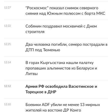
"Роскосмос" показал снимок северного
12:27
сияния над Южным полюсом с борта МКС
Собянин поздравил москвичей с Днем
12:22
строителя
Два человека погибли, семеро пострадали в
12:21
ДТП под Тюменью
В горах Кыргызстана нашли палатку
12:14
пропавших альпинистов из Беларуси и
Литвы
Армия РФ освободила Васютинское и
12:12
Торецкое в ДНР
Боевики ADF убили не менее 13 мирных
12:10
жителей на востоке ДР Конго