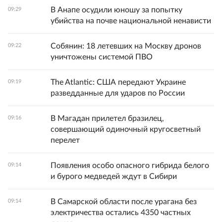
В Анапе осудили юношу за попытку
09:29
убийства на почве национальной ненависти
Собянин: 18 летевших на Москву дронов
09:22
уничтожены системой ПВО
The Atlantic: США передают Украине
09:19
разведданные для ударов по России
В Магадан прилетел бразилец,
09:16
совершающий одиночный кругосветный
перелет
Появления особо опасного гибрида белого
09:14
и бурого медведей ждут в Сибири
В Самарской области после урагана без
09:14
электричества остались 4350 частных