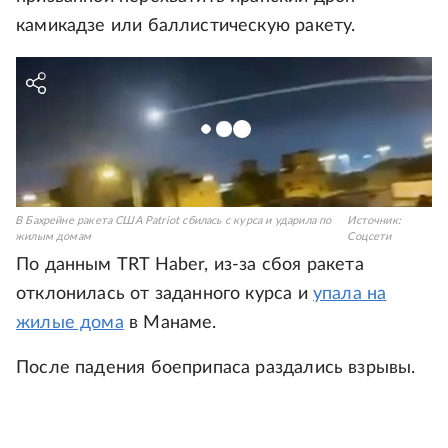
камикадзе или баллистическую ракету.
В Бахрейне ракета США Patriot сбилась с курса и ударила по
Источник:
жилым домам
Соцсети
По данным TRT Haber, из-за сбоя ракета
отклонилась от заданного курса и
упала на
жилые дома
в Манаме.
После падения боеприпаса раздались взрывы.