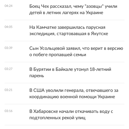
Боец Чех рассказал, чему "азовцы" учили
04:24
детей в летних лагерях на Украине
На Камчатке завершилась парусная
04:05
экспедиция, стартовавшая в Якутске
Сын Усольцевой заявил, что верит в версию
03:39
о побеге пропавшей семьи
В Бурятии в Байкале утонул 18-летний
03:27
парень
В США уволили генерала, отвечавшего за
03:21
координацию военной помощи Украине
В Хабаровске начали откачивать воду с
03:16
подтопленных рекой улиц