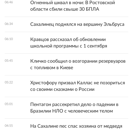
Огненный шквал в ночи: В Ростовской
06:46
области сбили свыше 30 БПЛА
Сахалинец поднялся на вершину Эльбруса
06:34
Кравцов рассказал об обновлении
06:10
школьной программы с 1 сентября
Кличко сообщил о возгорании резервуаров
05:45
с топливом в Киеве
Христофору призвал Каллас не позориться
05:22
со своими сказками о России
Пентагон рассекретил дело о падении в
05:01
Бразилии НЛО с человеческим телом
На Сахалине пес спас хозяина от медведя
04:55