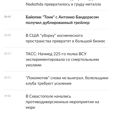
Nadezhda превратилось в груду металла
Байопик "Тони" с Антонио Бандерасом
20:42
получил дублированный трейлер
В США "уборку" космического
20:42
пространства превратят в большой бизнес
ТАСС: Начмед 225-го полка ВСУ
20:17
экспериментировала со смертельными
уколами
"Локомотив" снова не выиграл, болельщики
20:11
клуба требуют усиления
В Севастополе начались
19:56
противодиверсионные мероприятия на
море