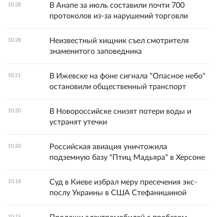
В Анапе за июль составили почти 700
10:28
протоколов из-за нарушений торговли
Неизвестный хищник съел смотрителя
10:28
знаменитого заповедника
В Ижевске на фоне сигнала "Опасное небо"
10:21
остановили общественный транспорт
В Новороссийске снизят потери воды и
10:20
устранят утечки
Российская авиация уничтожила
10:20
подземную базу "Птиц Мадьяра" в Херсоне
Суд в Киеве избрал меру пресечения экс-
10:18
послу Украины в США Стефанишиной
10:15