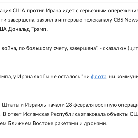
рация США против Ирана идет с серьезным опережени
чти завершена, заявил в интервью телеканалу CBS News
ША Дональд Трамп.
 война, по большому счету, завершена", - сказал он (ци
ампа, у Ирана якобы не осталось "ни
флота
, ни коммун
 Штаты и Израиль начали 28 февраля военную операц
. В ответ Исламская Республика атаковала объекты С
сем Ближнем Востоке ракетами и дронами.