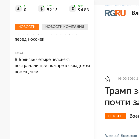
"Одноклассников" переписывается в
СВЕЖИЙ НОМЕР
Р
соцсети ежедневно
0
0.75
0.77
0
82.16
94.83
Вл
15:55
В Финляндии хотят восстановить
НОВОСТИ
НОВОСТИ КОМПАНИЙ
болота на границе из-за страха
перед Россией
15:53
В Брянске четыре человека
пострадали при пожаре в складском
помещении
09.03.2026 2
Трамп з
почти 
Вое
СЮЖЕТ
Алексей Комолов