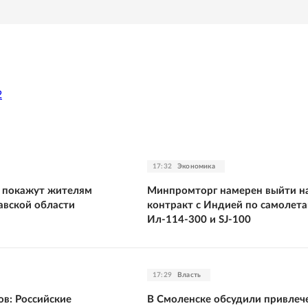
2
17:32
Экономика
а покажут жителям
Минпромторг намерен выйти н
авской области
контракт с Индией по самолет
Ил-114-300 и SJ-100
17:29
Власть
ов: Российские
В Смоленске обсудили привлеч