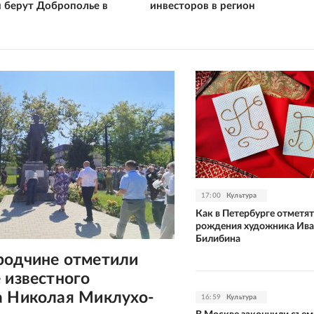
 берут Доброполье в
инвесторов в регион
17:00
Культура
Как в Петербурге отметят
рождения художника Ива
Билибина
родчине отметили
 известного
а Николая Миклухо-
16:59
Культура