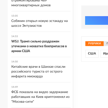
отремонтированы 469
многоквартирных домов
15:05
Собянин открыл новую эстакаду на
шоссе Энтузиастов
14:53
WSJ: Трамп сильно раздражен
РУБРИКИ
утечками о нехватке боеприпасов в
армии США
США
Ир
14:50
Китайские врачи в Шанхае спасли
российского туриста от острого
инфаркта миокарда
14:49
ФСБ показала на видео задержание
работавших на Киев криптоменял из
"Москва-сити"