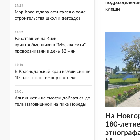
подразделения
14:23
клещи
Мэр Краснодара отчитался о ходе
строительства школ и детсадов
14:22
Работавшие на Киев
криптообменники в "Москва-сити"
проворачивали в день $2 млн
14:10
В Краснодарский край ввезли свыше
10 тысяч тонн импортного чая
14:01
Альпинисты не смогли добраться до
тела Наговициной на пике Победы
На Новго
180-летие
этнограф