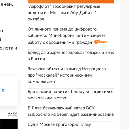
менеи.
"Аэрофлот" возобновит регулярные
полеты из Москвы в Абу-Даби с 1
октября
От личного приема до цифрового
то
кабинета: Минобороны оптимизирует
й
Видео
работу с обращениями граждан
олета и
Бренд Zara зарегистрировал товарный знак
в России
Захарова объяснила выпад Навроцкого
про "москалей" историческими
комплексами
 о
Британский политик Гэллоуэй восхитился
московским метро
В Ялте безэкипажный катер ВСУ
1
/
51
выбросило на берег, идет разминирование
Суд в Москве приговорил главу