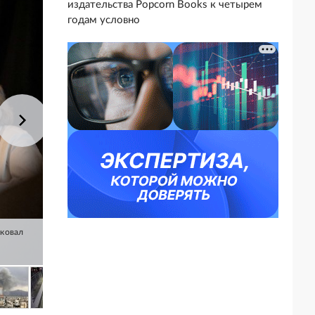
издательства Popcorn Books к четырем
годам условно
иковал