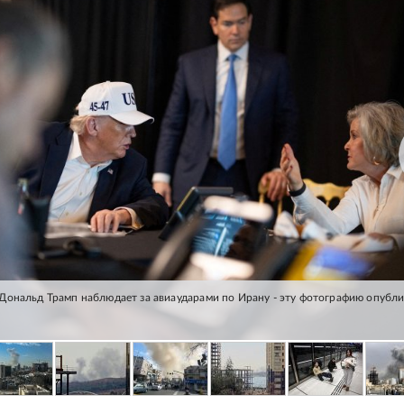
ональд Трамп наблюдает за авиаударами по Ирану - эту фотографию опубл