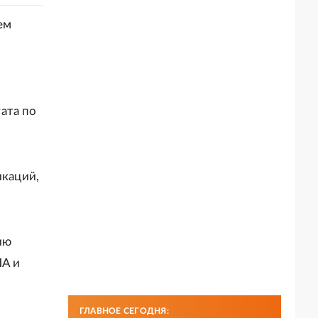
ем
тата по
икаций,
ию
ША и
ГЛАВНОЕ СЕГОДНЯ: