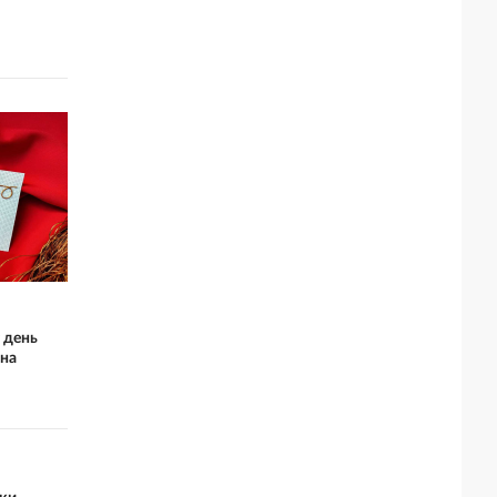
 день
на