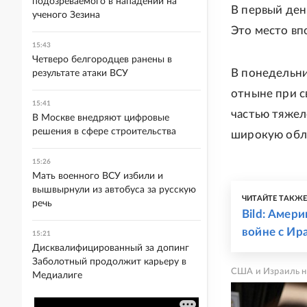
подозреваемого в нападении на
В первый ден
ученого Зезина
Это место в
15:43
Четверо белгородцев ранены в
В понедельни
результате атаки ВСУ
отныне при с
15:41
частью тяжел
В Москве внедряют цифровые
решения в сфере строительства
широкую обл
15:26
Мать военного ВСУ избили и
вышвырнули из автобуса за русскую
ЧИТАЙТЕ ТАКЖ
речь
Bild: Амер
войне с Ир
15:21
Дисквалифицированный за допинг
Заболотный продолжит карьеру в
США и Израиль н
Медиалиге