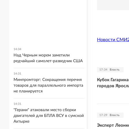
Новости СМИ
14:34
Над Черным морем заметили
редчайший самолет-разведчик США
17:34
Власть
14:31
Кубок Гагарин
Минпромторг: Сокращения перечня
товаров для параллельного импорта
городов Яросл
не планируется
14:31
"Герани" атаковали место сборки
17:29
Власть
двигателей для БПЛА ВСУ в сумской
Ахтырке
Эксперт Леонк