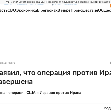
Мы используем cookie-файлы. Продолжая пользоваться сайтом, вы принимаете
Г-НЕДЕЛЯ
РОДИНА
ПРИЛОЖЕНИЯ
СОЮЗ
НОВОСТИ
асть
СВО
Экономика
В регионах
В мире
Происшествия
Общес
3:51
В МИРЕ
аявил, что операция против Ир
завершена
нная операция США и Израиля против Ирана
ПОД