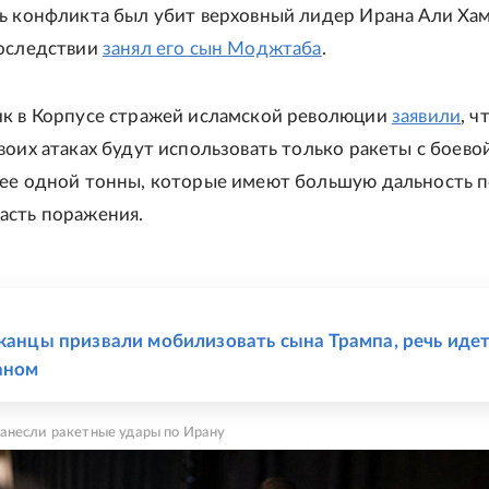
ь конфликта был убит верховный лидер Ирана Али Ха
последствии
занял его сын Моджтаба
.
к в Корпусе стражей исламской революции
заявили
, ч
воих атаках будут использовать только ракеты с боево
ее одной тонны, которые имеют большую дальность п
асть поражения.
Е
иканцы призвали мобилизовать сына Трампа, речь идет
аном
анесли ракетные удары по Ирану