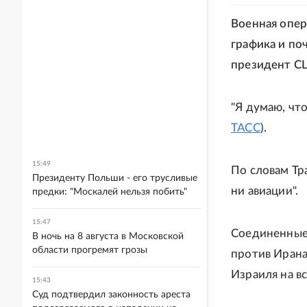
Военная опе
графика и по
президент С
"Я думаю, что
ТАСС
).
15:49
По словам Тр
Президенту Польши - его трусливые
ни авиации".
предки: "Москалей нельзя побить"
15:47
Соединенные
В ночь на 8 августа в Московской
области прогремят грозы
против Ирана
Израиля на в
15:43
Суд подтвердил законность ареста