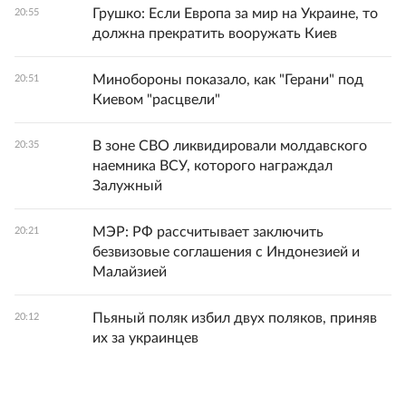
Грушко: Если Европа за мир на Украине, то
20:55
должна прекратить вооружать Киев
Минобороны показало, как "Герани" под
20:51
Киевом "расцвели"
В зоне СВО ликвидировали молдавского
20:35
наемника ВСУ, которого награждал
Залужный
МЭР: РФ рассчитывает заключить
20:21
безвизовые соглашения с Индонезией и
Малайзией
Пьяный поляк избил двух поляков, приняв
20:12
их за украинцев