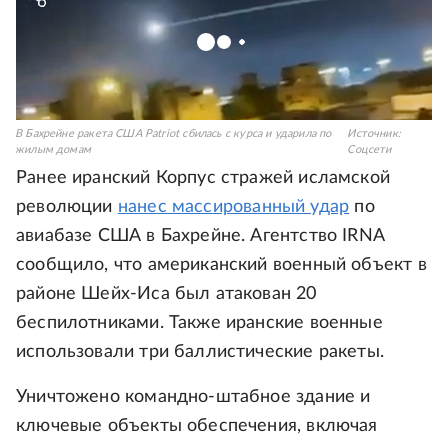
В Бахрейне ракета США Patriot сбилась с курса и ударила по
Источник:
жилым домам
Соцсети
Ранее иранский Корпус стражей исламской
революции
нанес массированный удар
по
авиабазе США в Бахрейне. Агентство IRNA
сообщило, что американский военный объект в
районе Шейх-Иса был атакован 20
беспилотниками. Также иранские военные
использовали три баллистические ракеты.
Уничтожено командно-штабное здание и
ключевые объекты обеспечения, включая