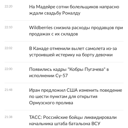
На Мадейре сотни болельщиков напрасно
22:20
ждали свадьбу Роналду
Wildberries снизила расходы продавцов при
22:10
продажах с их складов
В Канаде отменили вылет самолета из-за
22:02
устроившей истерику на борту девочки
Появились кадры "Кобры Пугачева" в
22:00
исполнении Су-57
Иран предложил США изменить поведение
21:48
по шести пунктам для открытия
Ормузского пролива
ТАСС: Российские бойцы ликвидировали
21:38
начальника штаба батальона ВСУ