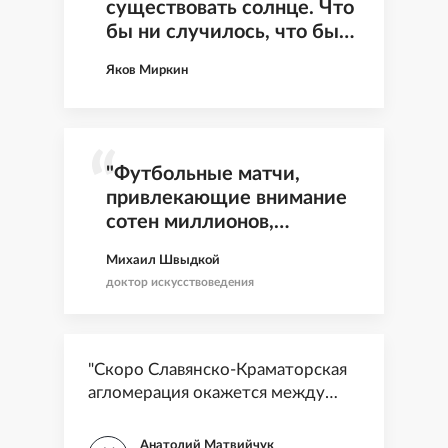
существовать солнце. Что
бы ни случилось, что бы
ни произошло, должно
Яков Миркин
быть солнце"
"Футбольные матчи,
привлекающие внимание
сотен миллионов,
гуманнее битв
Михаил Швыдкой
гладиаторов"
доктор искусствоведения
"Скоро Славянско-Краматорская
агломерация окажется между
молотом и наковальней"
Анатолий Матвийчук