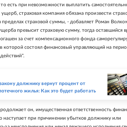
, то есть при невозможности выплатить самостоятельн
ущерб, страховая компания обязана произвести страх
 пределах страховой суммы, - добавляет Роман Волком
ущерба превысит страховую сумму, тогда оставшийся 
огашен за счет компенсационного фонда саморегули
 в которой состоял финансовый управляющий на перио
действий".
Е
закону должнику вернут процент от
отечного жилья: Как это будет работать
продолжает он, имущественная ответственность фина
о наступает при причинении убытков должнику или
з-за неисполнения или ненадлежащего исполнения св