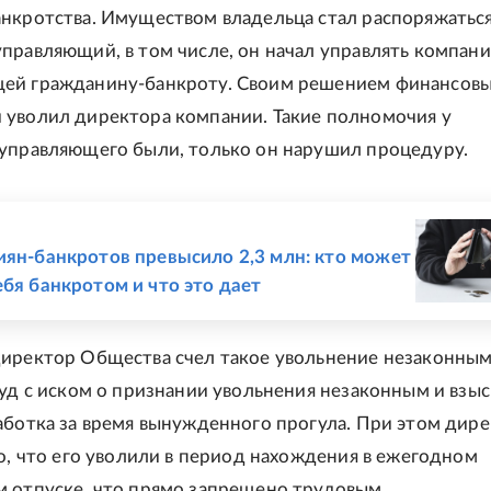
нкротства. Имуществом владельца стал распоряжатьс
правляющий, в том числе, он начал управлять компани
ей гражданину-банкроту. Своим решением финансов
уволил директора компании. Такие полномочия у
управляющего были, только он нарушил процедуру.
Е
иян-банкротов превысило 2,3 млн: кто может
ебя банкротом и что это дает
иректор Общества счел такое увольнение незаконным
суд с иском о признании увольнения незаконным и взы
аботка за время вынужденного прогула. При этом дир
то, что его уволили в период нахождения в ежегодном
 отпуске, что прямо запрещено трудовым