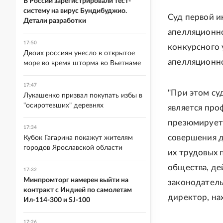
В России зарегистрировали тест-
систему на вирус Бундибуджио.
Суд первой и
Детали разработки
апелляционно
17:50
конкурсного 
Двоих россиян унесло в открытое
апелляционно
море во время шторма во Вьетнаме
17:47
"При этом су
Лукашенко призвал покупать избы в
"осиротевших" деревнях
является про
презюмируетс
17:34
совершения д
Кубок Гагарина покажут жителям
городов Ярославской области
их трудовых п
общества, де
17:32
Минпромторг намерен выйти на
законодатель
контракт с Индией по самолетам
директор, на
Ил-114-300 и SJ-100
17:26