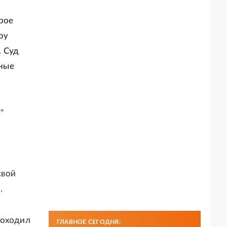
рое
ру
. Суд
ные
"
свой
.
роходил
ГЛАВНОЕ СЕГОДНЯ: