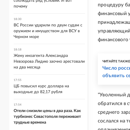
соблюдать ряд условий. И вот
процедуру ба
почему
финансовый у
18:30
принадлежащ
ВС России ударили по двум судам с
управляющий 
оружием и имуществом для ВСУ в
Черном море
финансового 
18:18
Жену иноагента Александра
Невзорова Лидию заочно арестовали
ЧИТАЙТЕ ТАКЖ
на два месяца
Число росс
объявить с
17:55
ЦБ повысил курс доллара на
выходные до 82,17 рубля
"Уволенный д
обратился в 
17:54
Отели снизили цены в два раза. Как
среднего зар
турбизнес Севастополя переживает
сослался на 
трудные времена
оплачиваемом