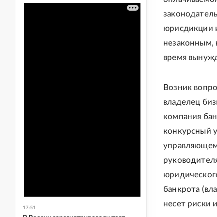
законодатель
юрисдикции и
незаконным, 
время вынужд
Возник вопро
владелец биз
компания бан
конкурсный у
управляющему
руководителя
юридического
банкрота (вл
несет риски и
17:51