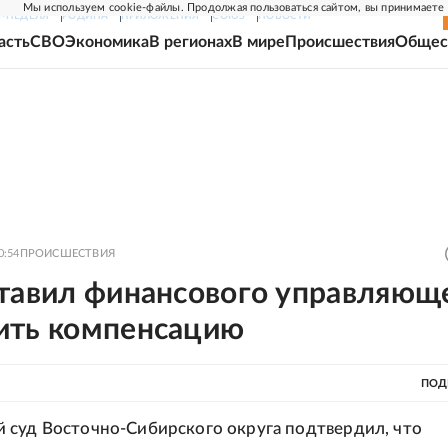
Мы используем cookie-файлы. Продолжая пользоваться сайтом, вы принимаете
Г-НЕДЕЛЯ
РОДИНА
ПРИЛОЖЕНИЯ
СОЮЗ
НОВОСТИ
асть
СВО
Экономика
В регионах
В мире
Происшествия
Общес
0:54
ПРОИСШЕСТВИЯ
ставил финансового управляющ
ить компенсацию
ПОД
суд Восточно-Сибирского округа подтвердил, что