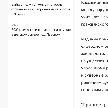
Кассационный
Байкер получил контузию после
столкновения с вороной на скорости
между наруш
270 км/ч
учитывать, в 
гражданского
17:26
ВСУ разместили наемников и оружие
в детском лагере под Львовом
Издание прик
ежегодном оп
законодатель
имущественн
уволенному р
и судебные р
решением су
виновным лиц
"При этом гр