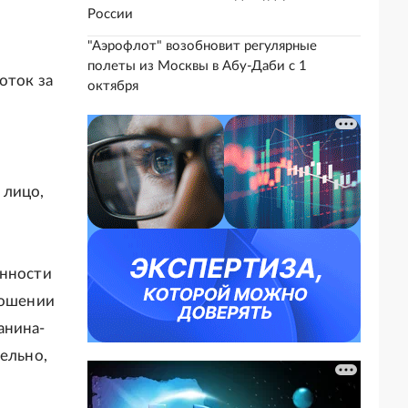
России
"Аэрофлот" возобновит регулярные
полеты из Москвы в Абу-Даби с 1
оток за
октября
 лицо,
анности
ношении
анина-
ельно,