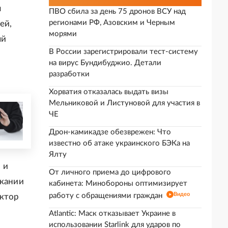
я
ПВО сбила за день 75 дронов ВСУ над
регионами РФ, Азовским и Черным
ей,
морями
ый
В России зарегистрировали тест-систему
на вирус Бундибуджио. Детали
разработки
Хорватия отказалась выдать визы
Мельниковой и Листуновой для участия в
ЧЕ
Дрон-камикадзе обезврежен: Что
известно об атаке украинского БЭКа на
Ялту
 и
От личного приема до цифрового
скании
кабинета: Минобороны оптимизирует
Видео
работу с обращениями граждан
ектор
Atlantic: Маск отказывает Украине в
использовании Starlink для ударов по