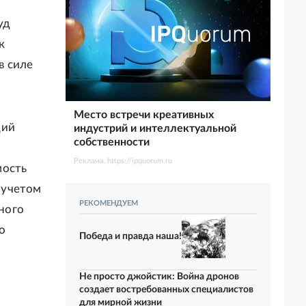
уд
к
в силе
Место встречи креативных
щий
индустрий и интеллектуальной
собственности
Реклама. https://ipquorum.ru
мость
 учетом
РЕКОМЕНДУЕМ
нного
о
Победа и правда наша!
Не просто джойстик: Война дронов
создает востребованных специалистов
для мирной жизни