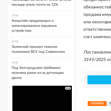
месяцев упало почти на 12%
обязанностей
продажа имущ
17:06
Хинштейн предупредил о
или неоспари
замаскированных взрывных
ответственно
устройствах
счет компенс
17:03
Зеленский признал тяжелое
положение ВСУ под Славянском
Постановлен
3145/2025 п
17:01
Под белгородским Шебекино
мужчина ранен из-за детонации
дрона
РУБРИКИ