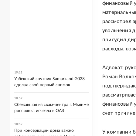
финансовый у
материальный
рассмотрел 
увольнения д
присудил ди
расходы, во
Адвокат, рук
19:11
Роман Волком
Узбекский спутник Samarkand-2028
сделал свой первый снимок
подтверждаю
рассматривае
18:57
финансовый у
Сбежавшая из скам-центра в Мьянме
россиянка исчезла в ОАЭ
счет причине
18:52
При консервации дома важно
У компании б