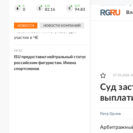
Украине после пожара на
СВЕЖИЙ НОМЕР
Р
крупнейшем складе
0
0.75
0.77
0
82.16
94.83
Вл
19:13
Хорватия отказалась выдать визы
НОВОСТИ
НОВОСТИ КОМПАНИЙ
Мельниковой и Листуновой для
участия в ЧЕ
19:13
ISU предоставил нейтральный статус
российским фигуристам. Имена
спортсменов
27.03.2026 1
Суд за
выплат
Петр Орлов
Арбитражный 