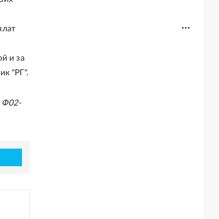
плат
й и за
к "РГ".
 Ф02-