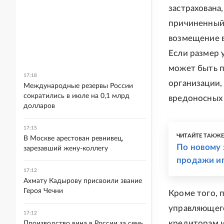
застрахована
причиненный 
возмещение в
Если размер 
может быть п
17:18
организации,
Международные резервы России
сократились в июле на 0,1 млрд
вредоносных 
долларов
17:15
ЧИТАЙТЕ ТАКЖ
В Москве арестован ревнивец,
По новому 
зарезавший жену-коллегу
продажи ип
17:12
Ахмату Кадырову присвоили звание
Героя Чечни
Кроме того, 
управляющег
17:12
кредиторам и
Производство вина в России за семь