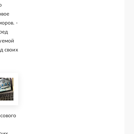
о
овое
оров. -
вред
руемой
д своих
нсового
оих