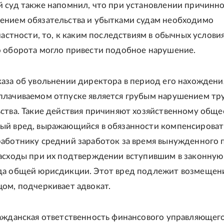
 суд также напомнил, что при установлении причинно
ением обязательства и убытками судам необходимо
частности, то, к каким последствиям в обычных услови
 оборота могло привести подобное нарушение.
аза об увольнении директора в период его нахождени
лачиваемом отпуске является грубым нарушением тр
ства. Такие действия причиняют хозяйственному обще
ый вред, выражающийся в обязанности компенсироват
аботнику средний заработок за время вынужденного 
асходы при их подтверждении вступившим в законную
да общей юрисдикции. Этот вред подлежит возмеще
ом, подчеркивает адвокат.
ажданская ответственность финансового управляющег