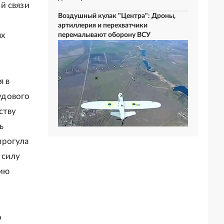
й связи
Воздушный кулак "Центра": Дроны,
артиллерия и перехватчики
ях
перемалывают оборону ВСУ
я в
удового
ству
ь
прогула
 силу
нию
о