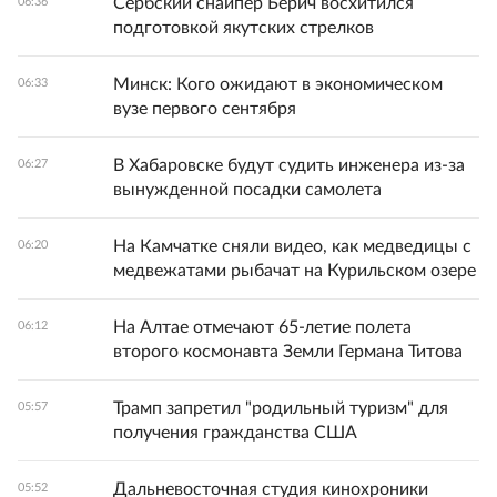
Сербский снайпер Берич восхитился
06:36
подготовкой якутских стрелков
Минск: Кого ожидают в экономическом
06:33
вузе первого сентября
В Хабаровске будут судить инженера из-за
06:27
вынужденной посадки самолета
На Камчатке сняли видео, как медведицы с
06:20
медвежатами рыбачат на Курильском озере
На Алтае отмечают 65-летие полета
06:12
второго космонавта Земли Германа Титова
Трамп запретил "родильный туризм" для
05:57
получения гражданства США
Дальневосточная студия кинохроники
05:52