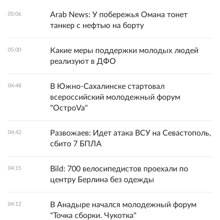
Arab News: У побережья Омана тонет
05:06
танкер с нефтью на борту
Какие меры поддержки молодых людей
05:00
реализуют в ДФО
В Южно-Сахалинске стартовал
04:48
всероссийский молодежный форум
"ОстроVa"
Развожаев: Идет атака ВСУ на Севастополь,
04:42
сбито 7 БПЛА
Bild: 700 велосипедистов проехали по
04:15
центру Берлина без одежды
В Анадыре начался молодежный форум
04:12
"Точка сборки. Чукотка"