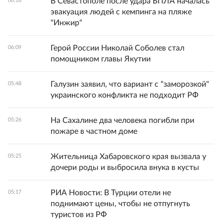
В Севастополе после удара БПЛА началась
06:18
эвакуация людей с кемпинга на пляже
"Инжир"
Герой России Николай Соболев стал
06:09
помощником главы Якутии
Галузин заявил, что вариант с "заморозкой"
05:48
украинского конфликта не подходит РФ
На Сахалине два человека погибли при
05:26
пожаре в частном доме
Жительница Хабаровского края вызвала у
05:25
дочери роды и выбросила внука в кусты
РИА Новости: В Турции отели не
05:17
поднимают цены, чтобы не отпугнуть
туристов из РФ