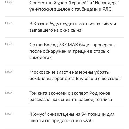
Совместный удар "Гераней" и "Искандера"
13:48
уничтожил эшелон с гаубицами и РЛС
В Казани будут судить мать из-за гибели
13:46
выпавшего из окна сына
Сотни Boeing 737 MAX будут проверены
13:45
после обнаружения трещин в старых
самолетах
Московские власти намерены убрать
13:38
бомбил из аэропорта Внуково и с вокзалов
Три кита экономии: эксперт Родионов
13:35
рассказал, как снизить расход топлива
"Комус" снизил цены на 94 позиции для
13:33
школы по предложению ФАС