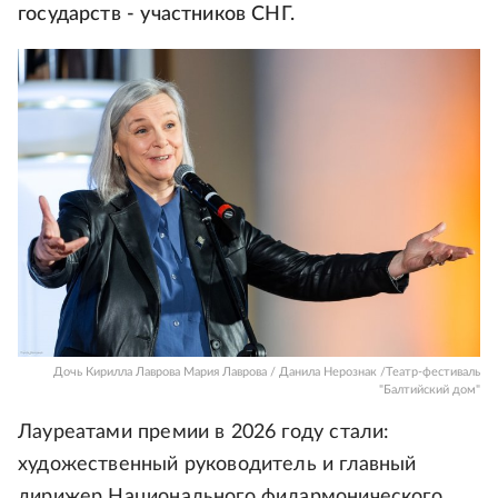
государств - участников СНГ.
Дочь Кирилла Лаврова Мария Лаврова / Данила Нерознак /Театр-фестиваль
"Балтийский дом"
Лауреатами премии в 2026 году стали:
художественный руководитель и главный
дирижер Национального филармонического