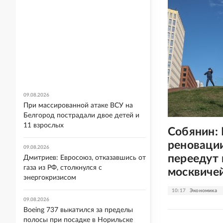
09.08.2026
При массированной атаке ВСУ на
Белгород пострадали двое детей и
11 взрослых
Собянин:
реноваци
09.08.2026
переедут 
Дмитриев: Евросоюз, отказавшись от
газа из РФ, столкнулся с
москвиче
энергокризисом
10:17
Экономика
09.08.2026
Boeing 737 выкатился за пределы
полосы при посадке в Норильске