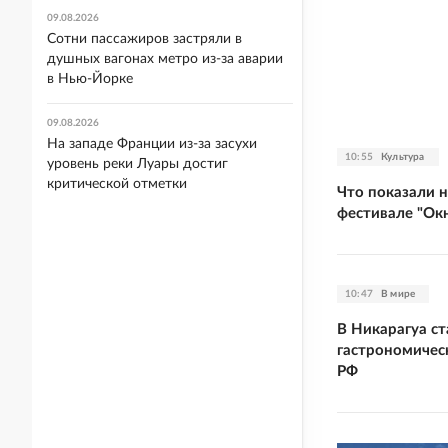
09.08.2026
Сотни пассажиров застряли в
душных вагонах метро из-за аварии
в Нью-Йорке
09.08.2026
На западе Франции из-за засухи
10:55
Культура
уровень реки Луары достиг
критической отметки
Что показали 
фестивале "Окн
10:47
В мире
В Никарагуа с
гастрономичес
РФ