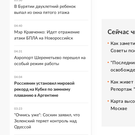
05:30
В Бурятии двухлетний ребенок
выпал из окна пятого этажа
04:40
Сейчас 
Мэр Кравченко: Идет отражение
атаки БПЛА на Новороссийск
Как замет
Советы пс
04:31
Аэропорт Шереметьево перешел на
"Последний
особый режим работы
освобожде
04:04
Как живет 
Россиянин установил мировой
Репортаж 
рекорд на Кубке по зимнему
плаванию в Аргентине
Карта высо
Москве
03:23
"Очнись уже": Соскин заявил, что
Зеленский теряет контроль над
Одессой