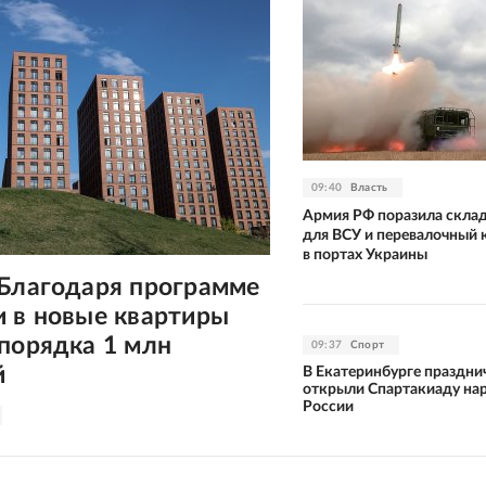
09:40
Власть
Армия РФ поразила скла
для ВСУ и перевалочный
в портах Украины
 Благодаря программе
и в новые квартиры
порядка 1 млн
09:37
Спорт
й
В Екатеринбурге праздни
открыли Спартакиаду на
России