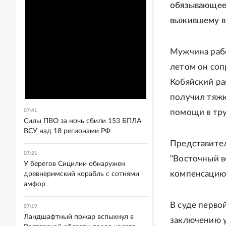
обязывающее 
выжившему в
Мужчина рабо
летом он соп
Кобяйский ра
получил тяжк
07:41
помощи в тр
Силы ПВО за ночь сбили 153 БПЛА
ВСУ над 18 регионами РФ
Представител
07:21
"Восточный в
У берегов Сицилии обнаружен
компенсацию 
древнеримский корабль с сотнями
амфор
В суде перво
07:19
Ландшафтный пожар вспыхнул в
заключению у