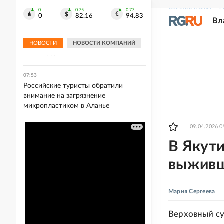
ВСУ на Белгород
СВЕЖИЙ НОМЕР
Р
0
0.75
0.77
0
82.16
94.83
Вл
08:00
30 лет назад Кремлевские куранты
впервые исполнили Государственный
НОВОСТИ
НОВОСТИ КОМПАНИЙ
гимн России
07:53
Российские туристы обратили
внимание на загрязнение
микропластиком в Аланье
09.04.2026 0
В Якути
выживш
Мария Сергеева
Верховный су