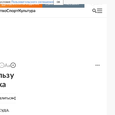
 условия
Пользовательского соглашения
OK
Войти
ПОДПИСКА
НА ИЗДАНИЕ
ВКЛЮЧИТЬ РАССЫЛКУ
тво
Спорт
Культура
льзу
ка
ЕЛИТЬСЯ
суда,