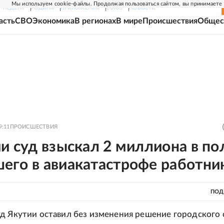
Мы используем cookie-файлы. Продолжая пользоваться сайтом, вы принимаете
Г-НЕДЕЛЯ
РОДИНА
ПРИЛОЖЕНИЯ
СОЮЗ
НОВОСТИ
асть
СВО
Экономика
В регионах
В мире
Происшествия
Общес
9:11
ПРОИСШЕСТВИЯ
и суд взыскал 2 миллиона в по
его в авиакатастрофе работни
ПОД
д Якутии оставил без изменения решение городского 