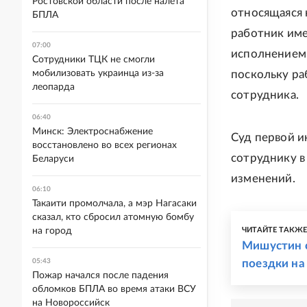
Ростовской области после налета
относящаяся 
БПЛА
работник име
07:00
исполнением 
Сотрудники ТЦК не смогли
мобилизовать украинца из-за
поскольку ра
леопарда
сотрудника.
06:40
Минск: Электроснабжение
Суд первой и
восстановлено во всех регионах
сотруднику в
Беларуси
изменений.
06:10
Такаити промолчала, а мэр Нагасаки
сказал, кто сбросил атомную бомбу
на город
ЧИТАЙТЕ ТАКЖ
Мишустин 
05:43
поездки на
Пожар начался после падения
обломков БПЛА во время атаки ВСУ
на Новороссийск