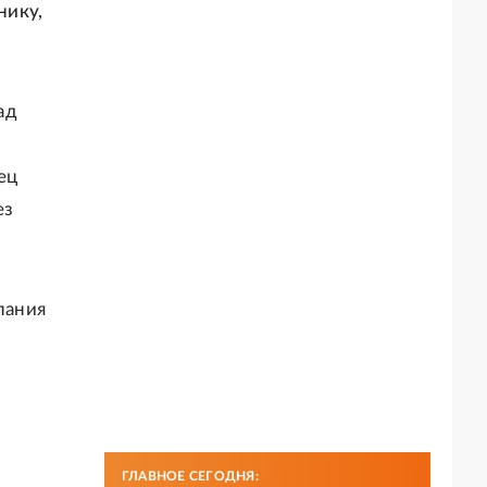
нику,
ад
ец
ез
пания
ГЛАВНОЕ СЕГОДНЯ: