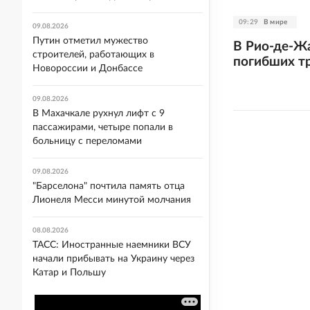
09:29
В мире
09.08.2026
Путин отметил мужество
В Рио-де-Жа
строителей, работающих в
погибших т
Новороссии и Донбассе
09.08.2026
В Махачкале рухнул лифт с 9
пассажирами, четыре попали в
больницу с переломами
09.08.2026
"Барселона" почтила память отца
Лионеля Месси минутой молчания
08.08.2026
ТАСС: Иностранные наемники ВСУ
начали прибывать на Украину через
Катар и Польшу