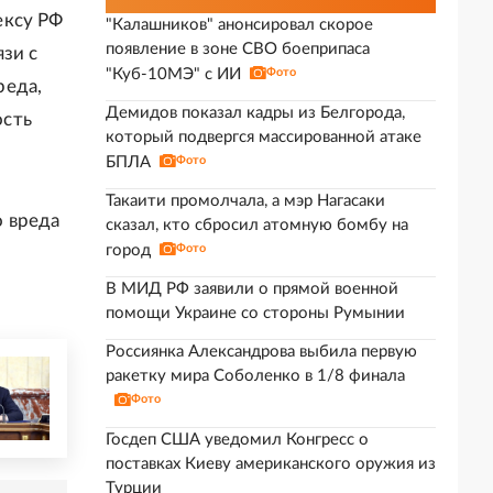
ексу РФ
"Калашников" анонсировал скорое
появление в зоне СВО боеприпаса
зи с
"Куб-10МЭ" с ИИ
Фото
реда,
Демидов показал кадры из Белгорода,
ость
который подвергся массированной атаке
БПЛА
Фото
Такаити промолчала, а мэр Нагасаки
 вреда
сказал, кто сбросил атомную бомбу на
город
Фото
В МИД РФ заявили о прямой военной
помощи Украине со стороны Румынии
Россиянка Александрова выбила первую
ракетку мира Соболенко в 1/8 финала
Фото
Госдеп США уведомил Конгресс о
поставках Киеву американского оружия из
Турции