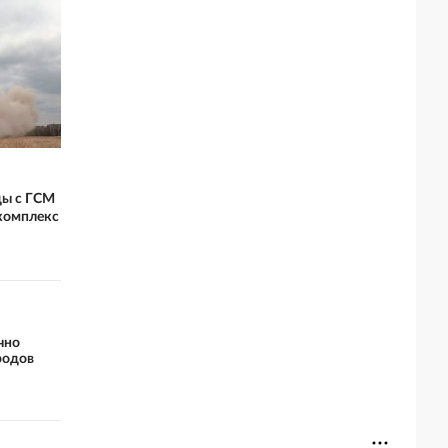
ды с ГСМ
 комплекс
чно
родов