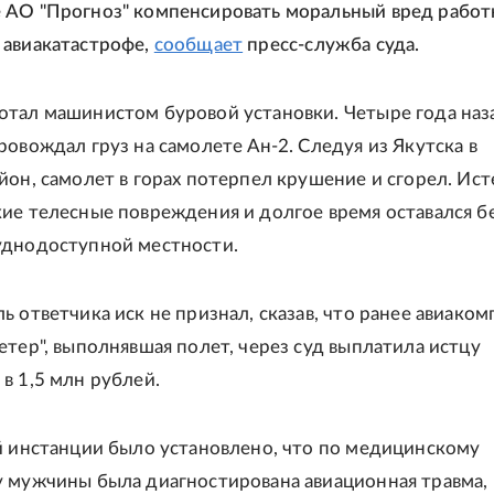
АО "Прогноз" компенсировать моральный вред работ
 авиакатастрофе,
сообщает
пресс-служба суда.
тал машинистом буровой установки. Четыре года наз
ровождал груз на самолете Ан-2. Следуя из Якутска в
йон, самолет в горах потерпел крушение и сгорел. Ист
ие телесные повреждения и долгое время оставался б
уднодоступной местности.
ь ответчика иск не признал, сказав, что ранее авиаком
етер", выполнявшая полет, через суд выплатила истцу
в 1,5 млн рублей.
й инстанции было установлено, что по медицинскому
 мужчины была диагностирована авиационная травма,