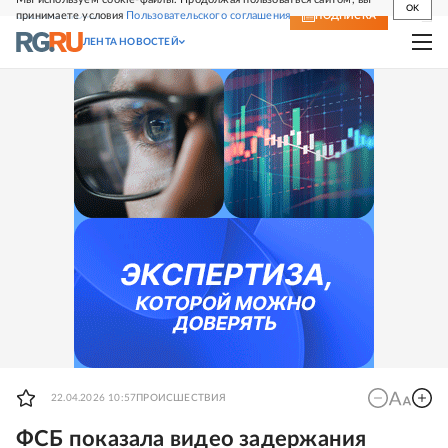
OK
принимаете условия
Пользовательского соглашения
СВЕЖИЙ НОМЕР
ПОДПИСКА
ЛЕНТА НОВОСТЕЙ
22.04.2026 10:57
ПРОИСШЕСТВИЯ
ФСБ показала видео задержания