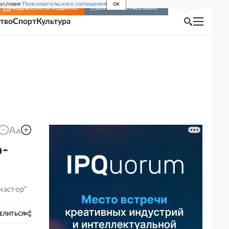
 условия
Пользовательского соглашения
OK
Войти
ПОДПИСКА
НА ИЗДАНИЕ
ВКЛЮЧИТЬ РАССЫЛКУ
тво
Спорт
Культура
о-
иастор"
ЕЛИТЬСЯ