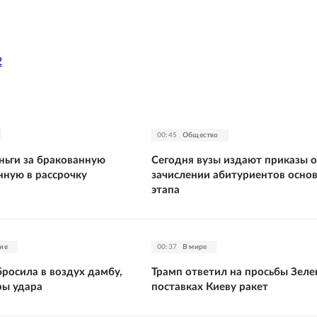
2
00:45
Общество
ньги за бракованную
Сегодня вузы издают приказы о
нную в рассрочку
зачислении абитуриентов осно
этапа
ие
00:37
В мире
росила в воздух дамбу,
Трамп ответил на просьбы Зеле
ры удара
поставках Киеву ракет