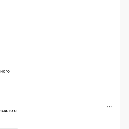
вного
нского о