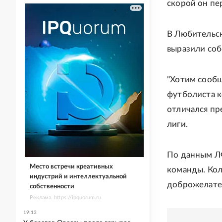
скорой он пе
В Любительск
выразили соб
"Хотим сообщ
футболиста к
отличался пр
лиги.
По данным ЛФ
Место встречи креативных
команды. Кол
индустрий и интеллектуальной
доброжелател
собственности
Реклама. https://ipquorum.ru
19:13