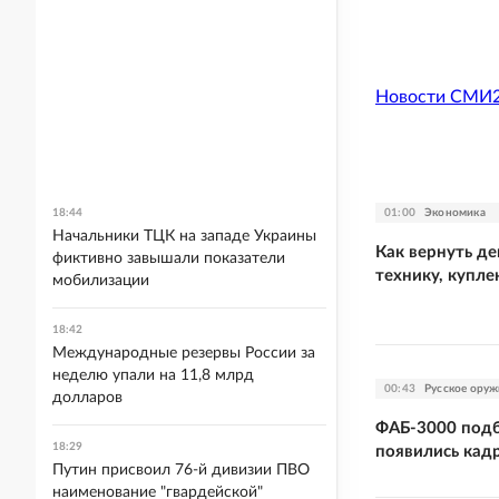
Новости СМИ
01:00
Экономика
18:44
Начальники ТЦК на западе Украины
Как вернуть де
фиктивно завышали показатели
технику, купле
мобилизации
18:42
Международные резервы России за
неделю упали на 11,8 млрд
00:43
Русское оруж
долларов
ФАБ-3000 подб
18:29
появились кад
Путин присвоил 76-й дивизии ПВО
наименование "гвардейской"