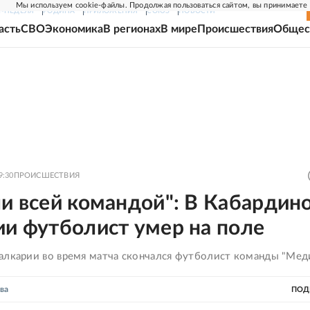
Мы используем cookie-файлы. Продолжая пользоваться сайтом, вы принимаете
Г-НЕДЕЛЯ
РОДИНА
ПРИЛОЖЕНИЯ
СОЮЗ
НОВОСТИ
асть
СВО
Экономика
В регионах
В мире
Происшествия
Общес
9:30
ПРОИСШЕСТВИЯ
и всей командой": В Кабардин
ии футболист умер на поле
алкарии во время матча скончался футболист команды "Мед
ва
ПОД