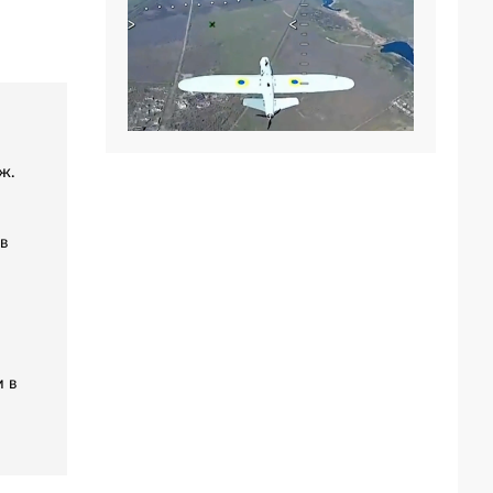
ж.
в
 в