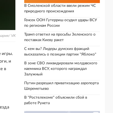
В Смоленской области ввели режим ЧС
природного происхождения
Генсек ООН Гутерриш осудил удары ВСУ
по регионам России
Трамп ответил на просьбы Зеленского о
ария/ VK
поставках Киеву ракет
С кем вы? Лидеры думских фракций
 игры.
высказались о позиции партии "Яблоко"
оги, и
В зоне СВО ликвидировали молдавского
е в
наемника ВСУ, которого награждал
Залужный
Путин разрешил приватизацию аэропорта
Шереметьево
В "Ростелекоме" объяснили сбой в
работе Рунета
иезда