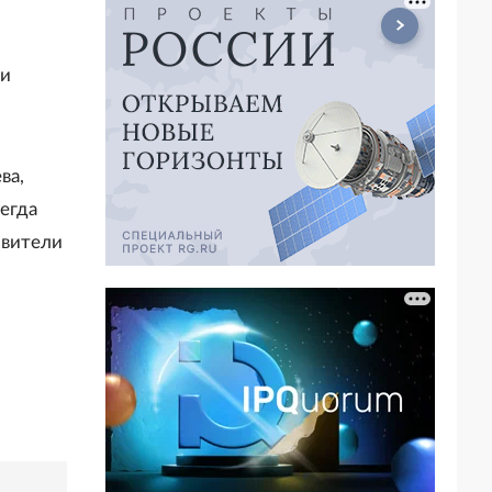
 и
ва,
егда
авители