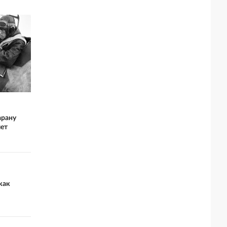
арану
лет
как