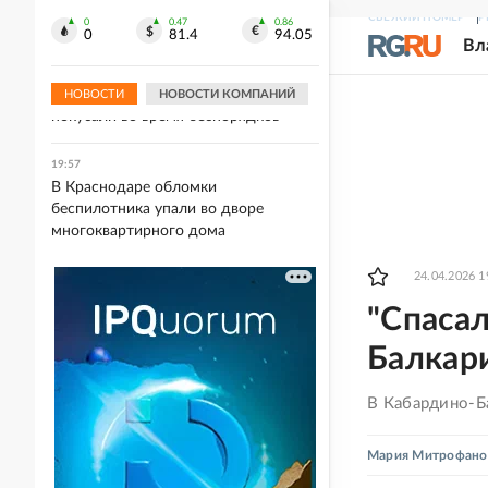
маски из-за горения мусорного
СВЕЖИЙ НОМЕР
Р
полигона
0
0.47
0.86
0
81.4
94.05
Вл
20:01
В Британии женщину-полицейского
НОВОСТИ
НОВОСТИ КОМПАНИЙ
покусали во время беспорядков
19:57
В Краснодаре обломки
беспилотника упали во дворе
многоквартирного дома
24.04.2026 1
"Спасал
Балкар
В Кабардино-Б
Мария Митрофано