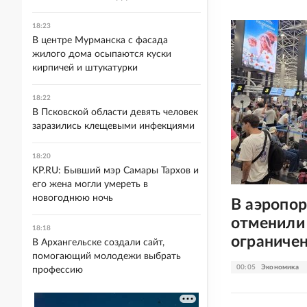
18:23
В центре Мурманска с фасада
жилого дома осыпаются куски
кирпичей и штукатурки
18:22
В Псковской области девять человек
заразились клещевыми инфекциями
18:20
KP.RU: Бывший мэр Самары Тархов и
его жена могли умереть в
новогоднюю ночь
В аэропор
отменили 
18:18
ограниче
В Архангельске создали сайт,
помогающий молодежи выбрать
00:05
Экономика
профессию