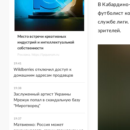
В Кабардино-
футболист ко
службе лиги.
зрителей.
Место встречи креативных
индустрий и интеллектуальной
собственности
Реклама. https://ipquorum.ru
19:41
Wildberries отключил доступ к
домашним адресам продавцов
19:38
Заслуженный артист Украины
Мрежук попал в скандальную базу
"Миротворец"
19:37
Матвиенко: Россия может