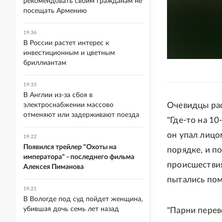
рекомендовать своим гражданам не
посещать Армению
19:36
В России растет интерес к
инвестиционным и цветным
бриллиантам
19:33
В Англии из-за сбоя в
Очевидцы рас
электроснабжении массово
отменяют или задерживают поезда
"Где-то на 10
он упал лицом
19:22
Появился трейлер "Охоты на
порядке, и по
императора" - последнего фильма
происшествия
Алексея Пиманова
пытались пом
19:21
В Вологде под суд пойдет женщина,
убившая дочь семь лет назад
"Парни перев