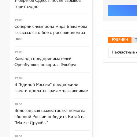
У берегов Одессы после взрывов
горит судно
19:05
Соперник чемпиона мира Бижамова
высказался о бое с россиянином за
пояс
РУБРИКИ
Несчастные 
19:05
Команда предпринимателей
Оренбуржья покорила Эльбрус
19:02
В "Единой России" предложили
ввести доплаты врачам-наставникам
18:51
Вологодская шахматистка помогла
сборной России победить Китай на
"Матче Дружбы"
18:51