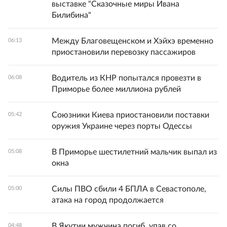
выставке "Сказочные миры Ивана
Билибина"
Между Благовещенском и Хэйхэ временно
06:13
приостановили перевозку пассажиров
Водитель из КНР попытался провезти в
06:08
Приморье более миллиона рублей
Союзники Киева приостановили поставки
05:42
оружия Украине через порты Одессы
В Приморье шестилетний мальчик выпал из
05:08
окна
Силы ПВО сбили 4 БПЛА в Севастополе,
05:00
атака на город продолжается
В Якутии мужчина погиб, упав со
04:48