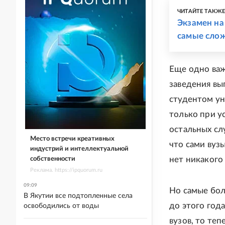
ЧИТАЙТЕ ТАКЖ
Экзамен на
самые сло
Еще одно важ
заведения вы
студентом ун
только при у
остальных сл
Место встречи креативных
что сами вуз
индустрий и интеллектуальной
нет никакого
собственности
Реклама. https://ipquorum.ru
09:09
Но самые бол
В Якутии все подтопленные села
до этого год
освободились от воды
вузов, то те