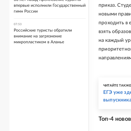
приказ. Студ
впервые исполнили Государственный
гимн России
новыми прави
проходить в 
07:53
Российские туристы обратили
взять образо
внимание на загрязнение
на каждый ур
микропластиком в Аланье
приоритетног
направлениям
ЧИТАЙТЕ ТАКЖ
ЕГЭ уже зд
выпускника
Топ-4 ново