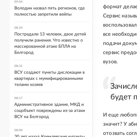
09:04
формат делае
Володин назвал пять регионов, где
полностью запретили вейпы
Сервис назыв
воспользовал
08:34
все необходи
Пострадали 13 человек, двое детей
получили ранения. Что известно о
подачи докум
массированной атаке БПЛА на
сервис предо
Белгород
вузов.
08:31
ВСУ создают пункты дислокации в
квартирах с мумифицированными
телами хозяев
Зачисл
будет 
08:17
Административное здание, МКД и
соцобъект повреждены из-за атаки
И еще любопы
ВСУ на Белгород
значит? У аб
08:00
отозвать сог
30 лет назад Кремлевские куранты