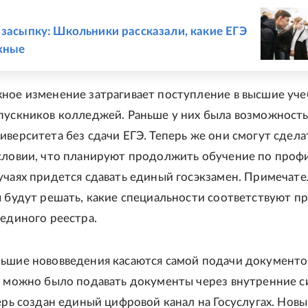
Е
 засыпку: Школьники рассказали, какие ЕГЭ
жные
ное изменение затрагивает поступление в высшие уч
пускников колледжей. Раньше у них была возможность
иверситета без сдачи ЕГЭ. Теперь же они смогут сдела
словии, что планируют продолжить обучение по проф
учаях придется сдавать единый госэкзамен. Примечате
ы будут решать, какие специальности соответствуют п
 единого реестра.
ьшие нововведения касаются самой подачи документо
а можно было подавать документы через внутренние 
перь создан единый цифровой канал на Госуслугах. Нов