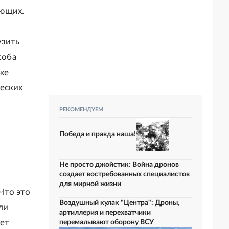
ающих.
м
узить
соба
кже
еских
РЕКОМЕНДУЕМ
Победа и правда наша!
Не просто джойстик: Война дронов
создает востребованных специалистов
для мирной жизни
Что это
Воздушный кулак "Центра": Дроны,
ли
артиллерия и перехватчики
ует
перемалывают оборону ВСУ