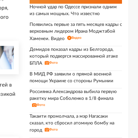
Ночной удар по Одессе признали одним
оря,
из самых мощных. Что известно
ного
Появились первые за пять месяцев кадры с
верховным лидером Ирана Моджтабой
Видео
Хаменеи. Видео
Демидов показал кадры из Белгорода,
который подвергся массированной атаке
БПЛА
Фото
В МИД РФ заявили о прямой военной
помощи Украине со стороны Румынии
тей в
Россиянка Александрова выбила первую
изикой
ракетку мира Соболенко в 1/8 финала
Фото
Такаити промолчала, а мэр Нагасаки
сказал, кто сбросил атомную бомбу на
город
Фото