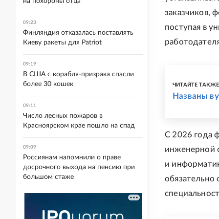
на похороны отца
заказчиков, 
09:23
поступая в у
Финляндия отказалась поставлять
работодателя
Киеву ракеты для Patriot
09:19
В США с корабля-призрака спасли
более 30 кошек
ЧИТАЙТЕ ТАКЖ
Названы в
09:11
Число лесных пожаров в
Красноярском крае пошло на спад
С 2026 года 
09:09
инженерной о
Россиянам напомнили о праве
и информатик
досрочного выхода на пенсию при
большом стаже
обязательно 
специальност