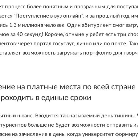
т процесс более понятным и прозрачным для поступ
ается "Поступление в вуз онлайн", и за прошлый год и
ись 1,3 миллиона человек. Один абитуриент смог загр
мое за 40 секунд! Короче, отныне у ребят есть три спо
ентов: через портал госуслуг, лично или по почте. Та
ставляет возможность загружать портфолио для творч
ение на платные места по всей стране
проходить в единые сроки
тный нюанс. Вводится так называемый день тишины. 
итуриентов больше не будет возможности отправить и
ласие на зачисление в день, когда университет формир