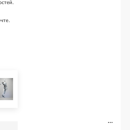
остей.
чте.