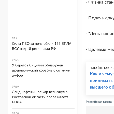
- Физика ста
- Подача док
- "День тишин
07:41
Силы ПВО за ночь сбили 153 БПЛА
ВСУ над 18 регионами РФ
- Целевые ме
07:21
У берегов Сицилии обнаружен
ЧИТАЙТЕ ТАКЖ
древнеримский корабль с сотнями
Как и чему
амфор
принимать 
высшего о
07:19
Ландшафтный пожар вспыхнул в
Ростовской области после налета
Российская газета 
БПЛА
07:00