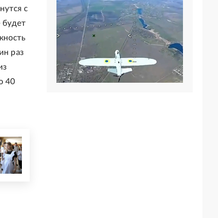
нутся с
е будет
жность
ин раз
из
о 40