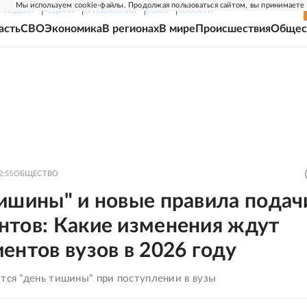
Мы используем cookie-файлы. Продолжая пользоваться сайтом, вы принимаете
Г-НЕДЕЛЯ
РОДИНА
ПРИЛОЖЕНИЯ
СОЮЗ
НОВОСТИ
асть
СВО
Экономика
В регионах
В мире
Происшествия
Общес
2:55
ОБЩЕСТВО
ишины" и новые правила подач
нтов: Какие изменения ждут
ентов вузов в 2026 году
тся "день тишины" при поступлении в вузы