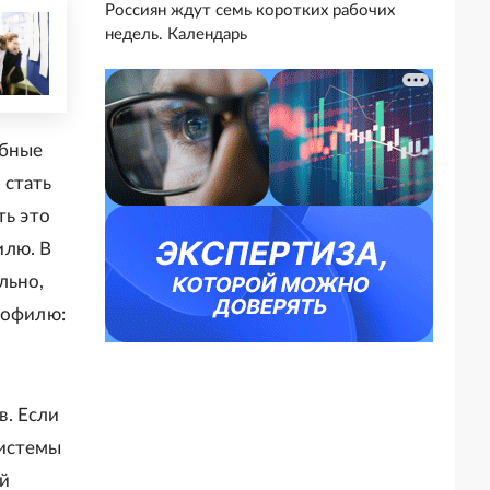
Россиян ждут семь коротких рабочих
недель. Календарь
ебные
 стать
ть это
илю. В
льно,
рофилю:
в. Если
системы
ый