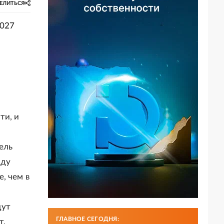
ЕЛИТЬСЯ
2027
ти, и
ель
оду
, чем в
дут
ГЛАВНОЕ СЕГОДНЯ:
т,