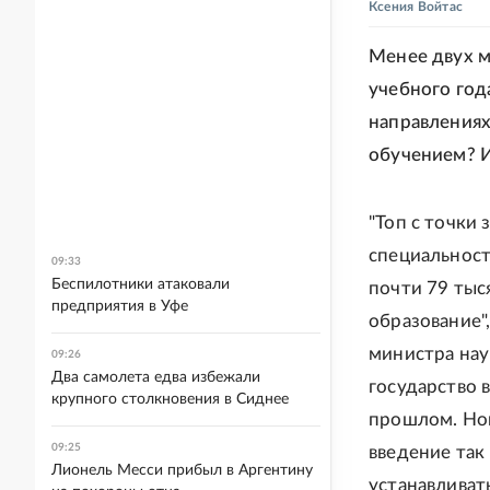
Ксения Войтас
Менее двух м
учебного год
направлениях
обучением? И
"Топ с точки
специальност
09:33
Беспилотники атаковали
почти 79 тыс
предприятия в Уфе
образование"
министра нау
09:26
Два самолета едва избежали
государство 
крупного столкновения в Сиднее
прошлом. Нов
09:25
введение так
Лионель Месси прибыл в Аргентину
устанавливать