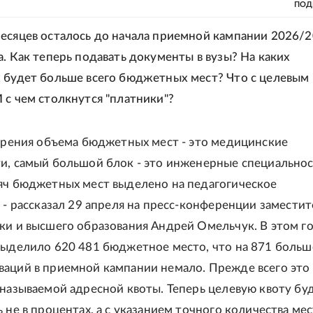
ПОД
есяцев осталось до начала приемной кампании 2026/
а. Как теперь подавать документы в вузы? На каких
 будет больше всего бюджетных мест? Что с целевым
 с чем столкнутся "платники"?
 зрения объема бюджетных мест - это медицинские
и, самый большой блок - это инженерные специальнос
яч бюджетных мест выделено на педагогическое
, - рассказал 29 апреля на пресс-конференции заместит
ки и высшего образования Андрей Омельчук. В этом г
выделило 620 481 бюджетное место, что на 871 больше
аций в приемной кампании немало. Прежде всего это
 называемой адресной квоты. Теперь целевую квоту бу
 не в процентах, а с указанием точного количества мес