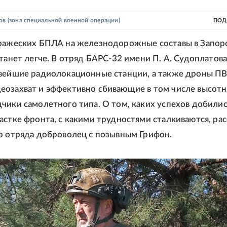
ов
(зона специальной военной операции)
ПОД
вражеских БПЛА на железнодорожные составы в Запо
станет легче. В отряд БАРС-32 имени П. А. Судоплатова
вейшие радиолокационные станции, а также дроны П
озахват и эффективно сбивающие в том числе высот
чики самолетного типа. О том, каких успехов добилис
астке фронта, с какими трудностями сталкиваются, рас
р отряда доброволец с позывным Грифон.