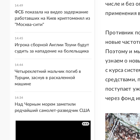
числе и без 
14:49
ФСБ показала на видео задержание
применения в
работавших на Киев криптоменял из
"Москва-сити"
Противник по
14:45
новые частот
Игрока сборной Англии Тоуни будут
Поэтому и мы
судить за нападение на болельщика
узнаем о нов
14:44
с курса сист
Четырехлетний мальчик погиб в
Турции, заснув в раскаленной
средствами, 
машине
поступает уж
через фонд и
14:34
Над Черным морем заметили
редчайший самолет-разведчик США