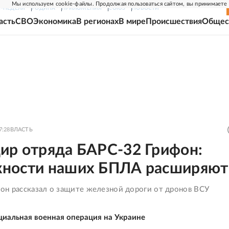
Мы используем cookie-файлы. Продолжая пользоваться сайтом, вы принимаете
Г-НЕДЕЛЯ
РОДИНА
ПРИЛОЖЕНИЯ
СОЮЗ
НОВОСТИ
асть
СВО
Экономика
В регионах
В мире
Происшествия
Общес
7:28
ВЛАСТЬ
ир отряда БАРС-32 Грифон:
ности наших БПЛА расширяют
он рассказал о защите железной дороги от дронов ВСУ
циальная военная операция на Украине