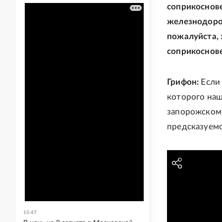
соприкоснове
железнодоро
пожалуйста, 
соприкоснов
Грифон:
Если
которого наш
запорожском 
предсказуемо
15:47