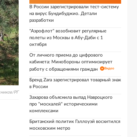
В России зарегистрировали тест-систему
на вирус Бундибуджио. Детали
разработки
"Аэрофлот" возобновит регулярные
полеты из Москвы в Абу-Даби с 1
октября
От личного приема до цифрового
кабинета: Минобороны оптимизирует
Видео
работу с обращениями граждан
Бренд Zara зарегистрировал товарный знак
в России
сников/РГ
Захарова объяснила выпад Навроцкого
про "москалей" историческими
комплексами
Британский политик Гэллоуэй восхитился
московским метро