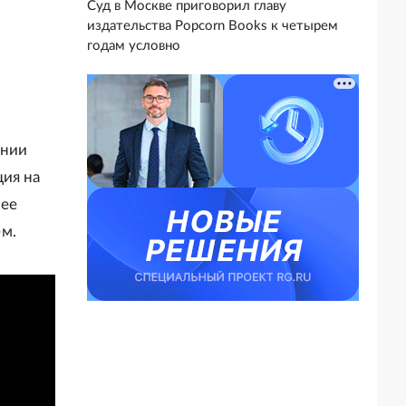
Суд в Москве приговорил главу
издательства Popcorn Books к четырем
годам условно
ении
ция на
лее
м.