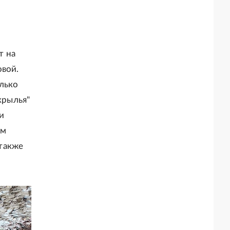
т на
овой.
лько
крылья"
и
ам
также