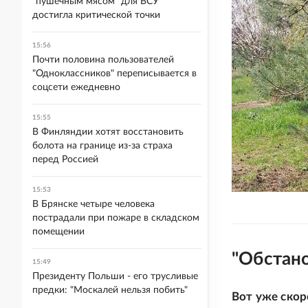
"пушечным мясом" для ВСУ
достигла критической точки
15:56
Почти половина пользователей
"Одноклассников" переписывается в
соцсети ежедневно
15:55
В Финляндии хотят восстановить
болота на границе из-за страха
перед Россией
15:53
В Брянске четыре человека
пострадали при пожаре в складском
помещении
"Обстано
15:49
Президенту Польши - его трусливые
предки: "Москалей нельзя побить"
Вот уже скор