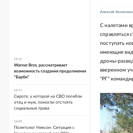
Алексей Колесник
С налетами 
справляться 
поступать но
имеющие виде
16:12
дроны-развед
Warner Bros. рассматривает
вверенном уч
возможность создания продолжения
"Барби"
"РГ" команди
16:11
Сироте, у которой на СВО погибли
отец и муж, помогли отстоять
социальные права
16:02
Политолог Никсон: Ситуация с