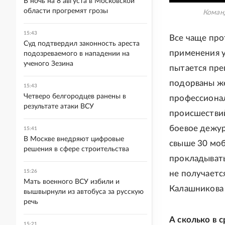
В ночь на 8 августа в Московской
области прогремят грозы
Коман
15:43
Все чаще про
Суд подтвердил законность ареста
применения у
подозреваемого в нападении на
ученого Зезина
пытается пре
подорваны ж
15:43
Четверо белгородцев ранены в
профессионал
результате атаки ВСУ
происшествий
боевое дежур
15:41
В Москве внедряют цифровые
свыше 30 моб
решения в сфере строительства
прокладывать
15:26
не получаетс
Мать военного ВСУ избили и
Калашникова 
вышвырнули из автобуса за русскую
речь
А сколько в 
15:21