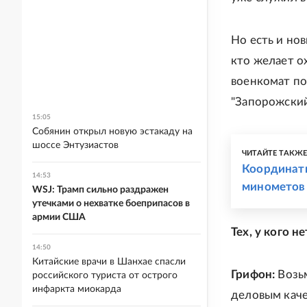
Но есть и но
кто желает о
военкомат по 
"Запорожский
15:05
Собянин открыл новую эстакаду на
шоссе Энтузиастов
ЧИТАЙТЕ ТАКЖ
Координаты
14:53
минометов
WSJ: Трамп сильно раздражен
утечками о нехватке боеприпасов в
армии США
Тех, у кого н
14:50
Китайские врачи в Шанхае спасли
Грифон:
Возьм
российского туриста от острого
инфаркта миокарда
деловым каче