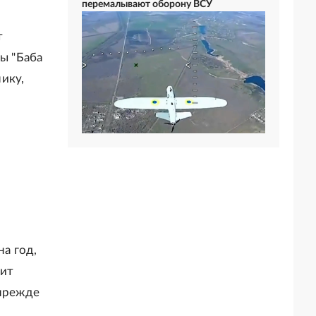
перемалывают оборону ВСУ
т
ры "Баба
ику,
на год,
дит
 прежде