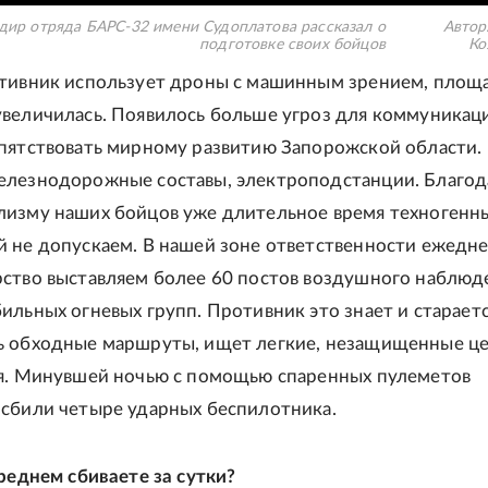
дир отряда БАРС-32 имени Судоплатова рассказал о
Автор
подготовке своих бойцов
Ко
тивник использует дроны с машинным зрением, площа
величилась. Появилось больше угроз для коммуникаци
пятствовать мирному развитию Запорожской области.
елезнодорожные составы, электроподстанции. Благод
изму наших бойцов уже длительное время техногенн
 не допускаем. В нашей зоне ответственности ежедне
ство выставляем более 60 постов воздушного наблюд
ильных огневых групп. Противник это знает и старает
 обходные маршруты, ищет легкие, незащищенные це
я. Минувшей ночью с помощью спаренных пулеметов
сбили четыре ударных беспилотника.
среднем сбиваете за сутки?