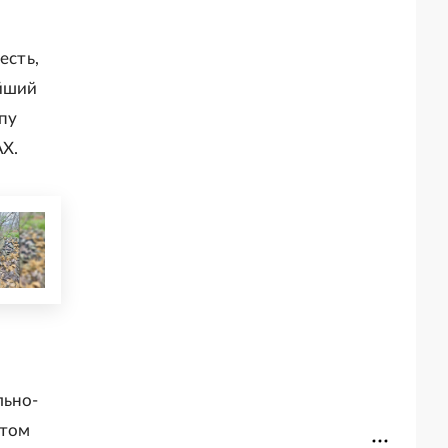
есть,
айший
ппу
АХ.
льно-
 том