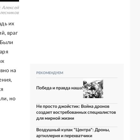
:
Алексей
лесников
дь их
й, враг
 Были
аря
ых
вно на
РЕКОМЕНДУЕМ
ения,
Победа и правда наша!
ся
ли, но
Не просто джойстик: Война дронов
создает востребованных специалистов
для мирной жизни
Воздушный кулак "Центра": Дроны,
артиллерия и перехватчики