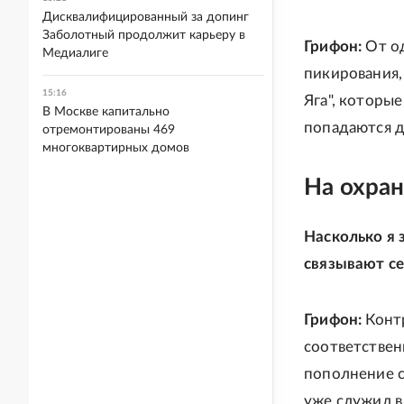
Дисквалифицированный за допинг
Заболотный продолжит карьеру в
Грифон:
От о
Медиалиге
пикирования,
15:16
Яга", которы
В Москве капитально
попадаются д
отремонтированы 469
многоквартирных домов
На охран
Насколько я 
связывают се
Грифон:
Контр
соответствен
пополнение с
уже служил в