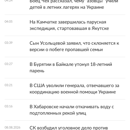
Боец Чех рассказал, чему "азовцы" учили
04:24
детей в летних лагерях на Украине
На Камчатке завершилась парусная
04:05
экспедиция, стартовавшая в Якутске
Сын Усольцевой заявил, что склоняется к
03:39
версии о побеге пропавшей семьи
В Бурятии в Байкале утонул 18-летний
03:27
парень
В США уволили генерала, отвечавшего за
03:21
координацию военной помощи Украине
В Хабаровске начали откачивать воду с
03:16
подтопленных рекой улиц
СК возбудил уголовное дело против
08.08.2026