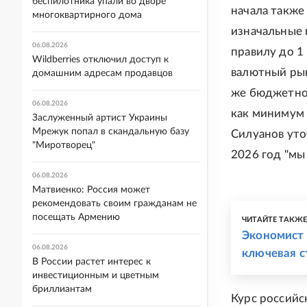
беспилотника упали во дворе
начала также
многоквартирного дома
изначальные
06.08.2026
правилу до 1
Wildberries отключил доступ к
валютный рын
домашним адресам продавцов
же бюджетног
06.08.2026
как минимум 
Заслуженный артист Украины
Мрежук попал в скандальную базу
Силуанов уто
"Миротворец"
2026 год "мы
06.08.2026
Матвиенко: Россия может
рекомендовать своим гражданам не
посещать Армению
ЧИТАЙТЕ ТАКЖ
Экономист 
06.08.2026
ключевая с
В России растет интерес к
инвестиционным и цветным
бриллиантам
Курс российс