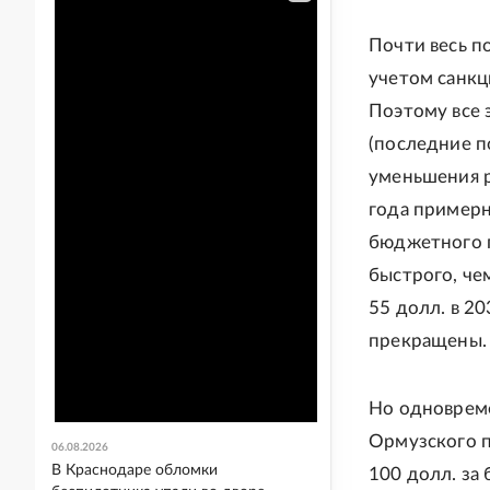
Почти весь п
учетом санкц
Поэтому все 
(последние п
уменьшения р
года примерн
бюджетного п
быстрого, че
55 долл. в 2
прекращены.
Но одновре
Ормузского п
06.08.2026
В Краснодаре обломки
100 долл. за 