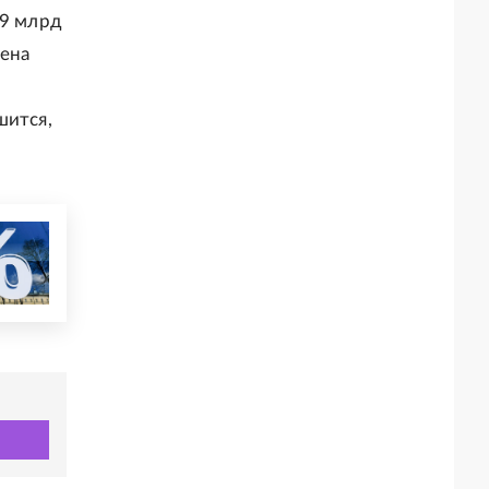
 9 млрд
цена
шится,