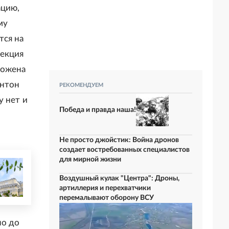
ацию,
му
тся на
рекция
ложена
Антон
РЕКОМЕНДУЕМ
у нет и
Победа и правда наша!
Не просто джойстик: Война дронов
создает востребованных специалистов
для мирной жизни
Воздушный кулак "Центра": Дроны,
артиллерия и перехватчики
перемалывают оборону ВСУ
но до