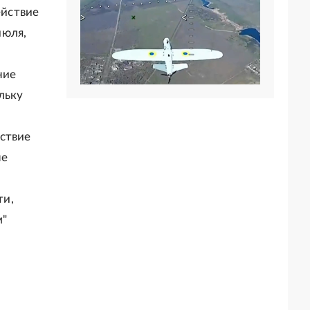
ействие
июля,
ние
льку
ствие
не
ти,
м"