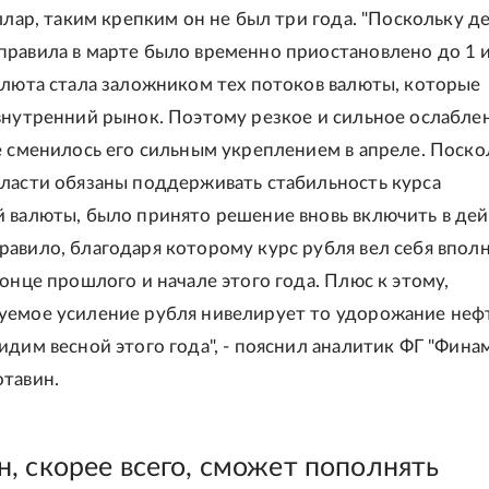
оллар, таким крепким он не был три года. "Поскольку д
равила в марте было временно приостановлено до 1 
алюта стала заложником тех потоков валюты, которые
внутренний рынок. Поэтому резкое и сильное ослабле
е сменилось его сильным укреплением в апреле. Поско
ласти обязаны поддерживать стабильность курса
 валюты, было принято решение вновь включить в дей
авило, благодаря которому курс рубля вел себя впол
конце прошлого и начале этого года. Плюс к этому,
емое усиление рубля нивелирует то удорожание неф
идим весной этого года", - пояснил аналитик ФГ "Фина
тавин.
, скорее всего, сможет пополнять