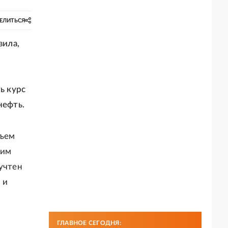
ЕЛИТЬСЯ
вила,
ь курс
нефть.
бъем
ким
 учтен
 и
ГЛАВНОЕ СЕГОДНЯ: