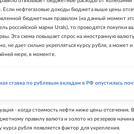
равило отвязывает бюджетные расходы от колебаний
. Если нефтегазовые доходы бюджета выше цены отсе
овленной бюджетным правилом (на данный момент эт
рель российской марки Urals), то проводятся покупки в
ервы. Эта схема повышает спрос на иностранную валюту
о, не дает сильно укрепляться курсу рубля, а может и
айней мере, в моменте.
Е
ая ставка по рублевым вкладам в РФ опустилась поч
уация - когда стоимость нефти ниже цены отсечения. 
джетному правилу валюта и золото из резервов начин
 у курса рубля появляется фактор для укрепления.