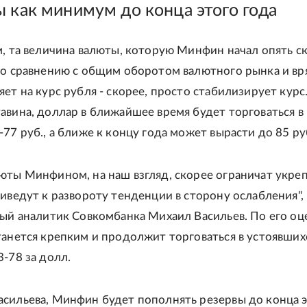
ы как минимум до конца этого года
м, та величина валюты, которую Минфин начал опять ск
по сравнению с общим оборотом валютного рынка и вр
ет на курс рубля - скорее, просто стабилизирует курс
авина, доллар в ближайшее время будет торговаться в
77 руб., а ближе к концу года может вырасти до 85 ру
юты Минфином, на наш взгляд, скорее ограничат укре
риведут к развороту тенденции в сторону ослабления", 
ный аналитик Совкомбанка Михаил Васильев. По его оце
танется крепким и продолжит торговаться в устоявших
3-78 за долл.
сильева, Минфин будет пополнять резервы до конца 