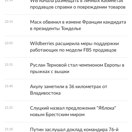
WB начала размещать в личных кабинетах
22:14
продавцов справки о повреждении товаров
Маск обвинил в измене Франции кандидата
22:14
в президенты Тонделье
Wildberries расширила меры поддержки
22:03
работающих по модели FBS продавцов
Руслан Терновой стал чемпионом Европы в
21:55
прыжках с вышки
Акулу заметили в 36 километрах от
21:40
Владивостока
Слуцкий назвал предложения "Яблока"
21:25
новым Брестским миром
Путин заслушал доклад командира 76-й
21:18