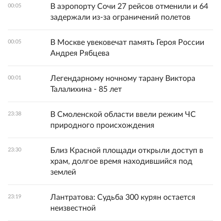
В аэропорту Сочи 27 рейсов отменили и 64
00:05
задержали из-за ограничений полетов
В Москве увековечат память Героя России
00:05
Андрея Рябцева
Легендарному ночному тарану Виктора
00:01
Талалихина - 85 лет
В Смоленской области ввели режим ЧС
23:38
природного происхождения
Близ Красной площади открыли доступ в
23:30
храм, долгое время находившийся под
землей
Лантратова: Судьба 300 курян остается
23:19
неизвестной