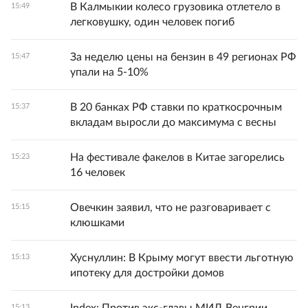
В Калмыкии колесо грузовика отлетело в
15:49
легковушку, один человек погиб
За неделю цены на бензин в 49 регионах РФ
15:47
упали на 5-10%
В 20 банках РФ ставки по краткосрочным
15:37
вкладам выросли до максимума с весны
На фестивале факелов в Китае загорелись
15:23
16 человек
Овечкин заявил, что не разговаривает с
15:15
клюшками
Хуснуллин: В Крыму могут ввести льготную
15:13
ипотеку для достройки домов
15:13