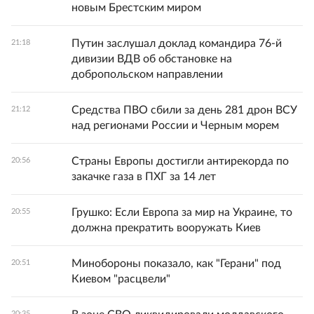
новым Брестским миром
Путин заслушал доклад командира 76-й
21:18
дивизии ВДВ об обстановке на
добропольском направлении
Средства ПВО сбили за день 281 дрон ВСУ
21:12
над регионами России и Черным морем
Страны Европы достигли антирекорда по
20:56
закачке газа в ПХГ за 14 лет
Грушко: Если Европа за мир на Украине, то
20:55
должна прекратить вооружать Киев
Минобороны показало, как "Герани" под
20:51
Киевом "расцвели"
20:35