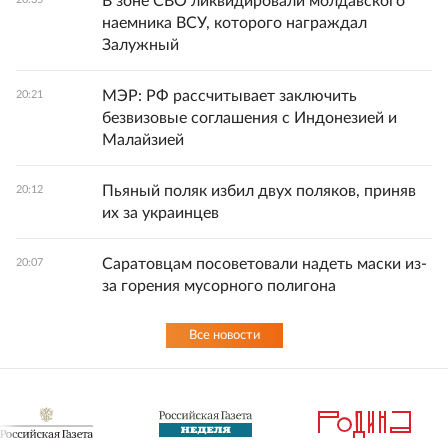
В зоне СВО ликвидировали молдавского
наемника ВСУ, которого награждал
Залужный
МЭР: РФ рассчитывает заключить
20:21
безвизовые соглашения с Индонезией и
Малайзией
Пьяный поляк избил двух поляков, приняв
20:12
их за украинцев
Саратовцам посоветовали надеть маски из-
20:07
за горения мусорного полигона
Все новости