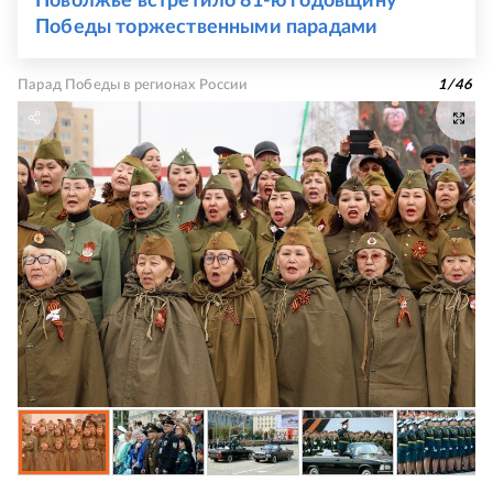
Поволжье встретило 81-ю годовщину
Победы торжественными парадами
Парад Победы в регионах России
1
/
46