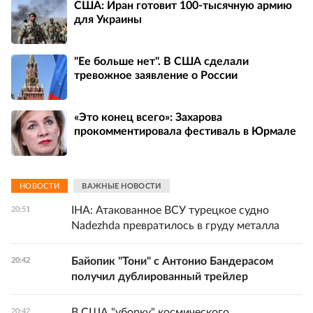
США: Иран готовит 100-тысячную армию
для Украины
"Ее больше нет". В США сделали
тревожное заявление о России
«Это конец всего»: Захарова
прокомментировала фестиваль в Юрмале
НОВОСТИ
ВАЖНЫЕ НОВОСТИ
IHA: Атакованное ВСУ турецкое судно
20:51
Nadezhda превратилось в груду металла
Байопик "Тони" с Антонио Бандерасом
20:42
получил дублированный трейлер
В США "уборку" космического
20:42