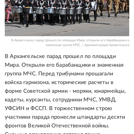
В Архангельске парад прошел по площади Мира: открыли его барабанщики и
знаменная группа МЧС. / Администрация Архангельска
В Архангельске парад прошел по площади
Мира. Открыли его барабанщики и знаменная
группа МЧС. Перед трибунами прошагали
войска гарнизона, исторические расчеты в
форме Советской армии - моряки, юнармейцы,
кадеты, курсанты, сотрудники МЧС, УМВД,
УФСИН и ФССП. В торжественном строю
участники парада пронесли штандарты десяти
фронтов Великой Отечественной войны.