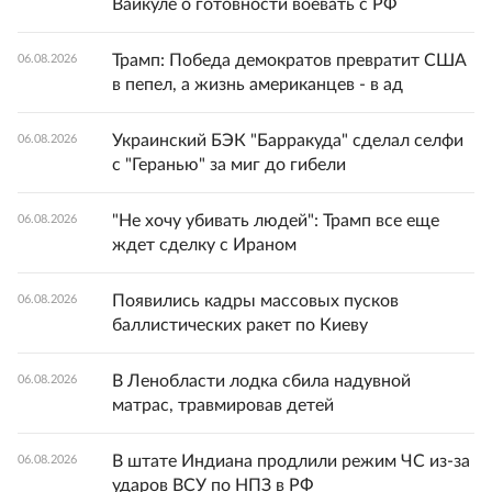
Вайкуле о готовности воевать с РФ
Трамп: Победа демократов превратит США
06.08.2026
в пепел, а жизнь американцев - в ад
Украинский БЭК "Барракуда" сделал селфи
06.08.2026
с "Геранью" за миг до гибели
"Не хочу убивать людей": Трамп все еще
06.08.2026
ждет сделку с Ираном
Появились кадры массовых пусков
06.08.2026
баллистических ракет по Киеву
В Ленобласти лодка сбила надувной
06.08.2026
матрас, травмировав детей
В штате Индиана продлили режим ЧС из-за
06.08.2026
ударов ВСУ по НПЗ в РФ