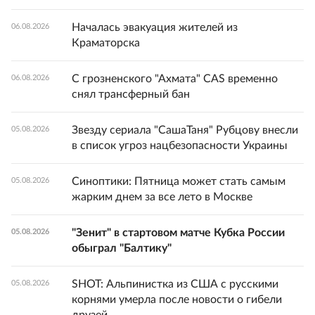
Началась эвакуация жителей из
06.08.2026
Краматорска
С грозненского "Ахмата" CAS временно
06.08.2026
снял трансферный бан
Звезду сериала "СашаТаня" Рубцову внесли
05.08.2026
в список угроз нацбезопасности Украины
Синоптики: Пятница может стать самым
05.08.2026
жарким днем за все лето в Москве
"Зенит" в стартовом матче Кубка России
05.08.2026
обыграл "Балтику"
SHOT: Альпинистка из США с русскими
05.08.2026
корнями умерла после новости о гибели
друзей